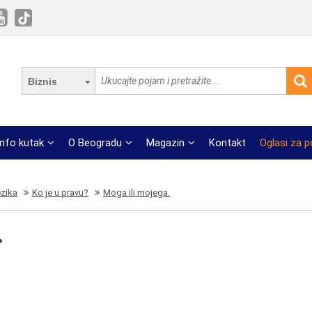
Biznis
Info kutak
O Beogradu
Magazin
Kontakt
Oglasi za 
ezika
Ko je u pravu?
Moga ili mojega.
.