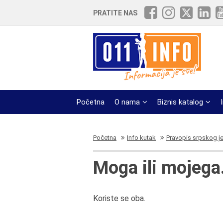
PRATITE NAS
Početna
O nama
Biznis katalog
Početna
Info kutak
Pravopis srpskog j
Moga ili mojega
Koriste se oba.