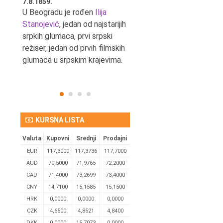
7.8.1859.
7.8.1855.
tić,
U Beogradu je rođen
Ilija
U Beogradu je rođen Svetis
Stanojević
, jedan od najstarijih
Dinulović, pozorišni glumac 
srpkih glumaca, prvi srpski
reditelj.
režiser, jedan od prvih filmskih
glumaca u srpskim krajevima.
KURSNA LISTA
Valuta
Kupovni
Srednji
Prodajni
EUR
117,3000
117,3736
117,7000
AUD
70,5000
71,9765
72,2000
CAD
71,4000
73,2699
73,4000
CNY
14,7100
15,1585
15,1500
HRK
0,0000
0,0000
0,0000
CZK
4,6500
4,8521
4,8400
DKK
0.0000
15,7073
0,0000