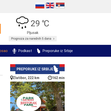
29 ℃
Pljusak
Prognoza za narednih 5 dana
posao
Podkast
Preporuke iz Srbije
PREPORUKE IZ SRBIJE
Zlatibor, 222 km
162 min