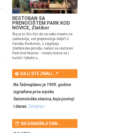
RESTORAN SA
PRENOĆIŠTEM PARK KOD
NOVICE, Zlatibor
Šta je to što čini da se neko mesto ne
zaboravlja, već preporučuje dalje? U
naselju Đurkovac, u zagrljaju
zlatiborske prirode, nalazi se restoran
Park Kod Novice – mesto kome se i
turisti i lokalci u...
DA LI STE ZNALI …?
Na Tašmajdanu je 1909. godine
izgrađena prva srpska
Seizmološka stanica, koja postoji
i danas.
Detaljnije ›
NA DANAŠNJI DAN …