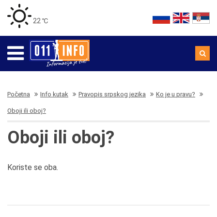
22 ℃
Početna
Info kutak
Pravopis srpskog jezika
Ko je u pravu?
Oboji ili oboj?
Oboji ili oboj?
Koriste se oba.