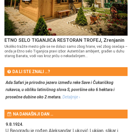
ETNO SELO TIGANJICA RESTORAN TROFEJ, Zrenjanin
Ukoliko tražite mesto gde se ne dolazi samo zbog hrane, već zbog osećaja –
onda je Etno selo Tiganjica pravi izbor. Autentičan ambijent, građen u duhu
starog Banata, vodi vas kroz priču o nekadašnjem...
DA LI STE ZNALI …?
Ada Safari je prirodno jezero između reke Save i Čukaričkog
rukavca, u obliku latiničnog slova S, površine oko 6 hektara i
prosečne dubine oko 2 metara.
Detaljnije ›
NA DANAŠNJI DAN …
9.8.1924.
9.
U Beogradu je rođen Aleksandar Luković Lukijan, slikar i
Pr