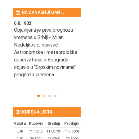
NA DANAŠNJI DAN …
6.8.1902.
6.8.2004.
nović,
Objavljena je prva prognoza
Odigrana je košarkaška
vremena u Srbiji - Milan
prijateljska utakmica izmeđ
ena
Nedeljković, osnivač
SCG i SAD u Beogradskoj
Astronomske i meteorološke
Areni.
opservatorije u Beogradu
objavio u "Srpskim novinama"
prognozu vremena.
KURSNA LISTA
Valuta
Kupovni
Srednji
Prodajni
EUR
117,2000
117,3736
117,6000
AUD
70,5000
71,9765
72,3000