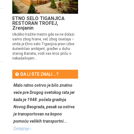
ETNO SELO TIGANJICA
RESTORAN TROFEJ,
Zrenjanin
Ukoliko tražite mesto gde se ne dolazi
samo zbog hrane, već zbog osećaja –
onda je Etno selo Tiganjica pravi izbor.
Autentičan ambijent, građen u duhu
starog Banata, vodi vas kroz priču o
nekadašnjem...
DA LI STE ZNALI …?
Malo ratno ostrvo je bilo znatno
veće pre Drugog svetskog rata jer
kada je 1948. počela gradnja
Novog Beograda, pesak sa ostrva
je transportovan na kopno
pomoću velikih transportni...
Detaljnije ›