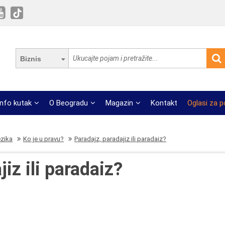
Biznis
Info kutak
O Beogradu
Magazin
Kontakt
Oglasi za 
ezika
Ko je u pravu?
Paradajz, paradajiz ili paradaiz?
iz ili paradaiz?