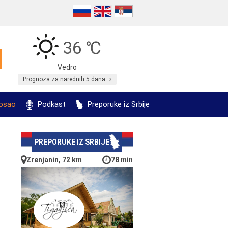
36 ℃
Vedro
Prognoza za narednih 5 dana
posao
Podkast
Preporuke iz Srbije
PREPORUKE IZ SRBIJE
Zrenjanin, 72 km
78 min