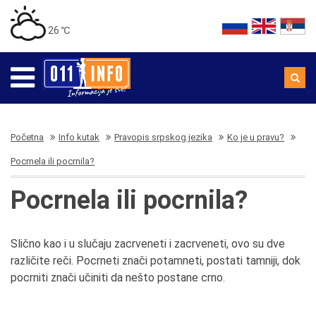
26 ℃
Početna
Info kutak
Pravopis srpskog jezika
Ko je u pravu?
Pocrnela ili pocrnila?
Pocrnela ili pocrnila?
Slično kao i u slučaju zacrveneti i zacrveneti, ovo su dve
različite reči. Pocrneti znači potamneti, postati tamniji, dok
pocrniti znači učiniti da nešto postane crno.