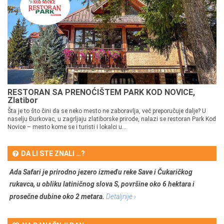
RESTORAN SA PRENOĆIŠTEM PARK KOD NOVICE,
Zlatibor
Šta je to što čini da se neko mesto ne zaboravlja, već preporučuje dalje? U
naselju Đurkovac, u zagrljaju zlatiborske prirode, nalazi se restoran Park Kod
Novice – mesto kome se i turisti i lokalci u...
DA LI STE ZNALI …?
Ada Safari je prirodno jezero između reke Save i Čukaričkog
rukavca, u obliku latiničnog slova S, površine oko 6 hektara i
prosečne dubine oko 2 metara.
Detaljnije ›