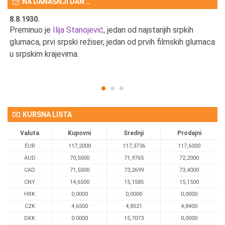
NA DANAŠNJI DAN …
8.8.1930.
8.
Preminuo je
Ilija Stanojević
, jedan od najstarijih srpkih
U 
u
glumaca, prvi srpski režiser, jedan od prvih filmskih glumaca
u srpskim krajevima.
KURSNA LISTA
Valuta
Kupovni
Srednji
Prodajni
EUR
117,2000
117,3736
117,6000
AUD
70,5000
71,9765
72,2000
CAD
71,5000
73,2699
73,4000
CNY
14,6500
15,1585
15,1500
HRK
0,0000
0,0000
0,0000
CZK
4,6500
4,8521
4,8400
DKK
0.0000
15,7073
0,0000