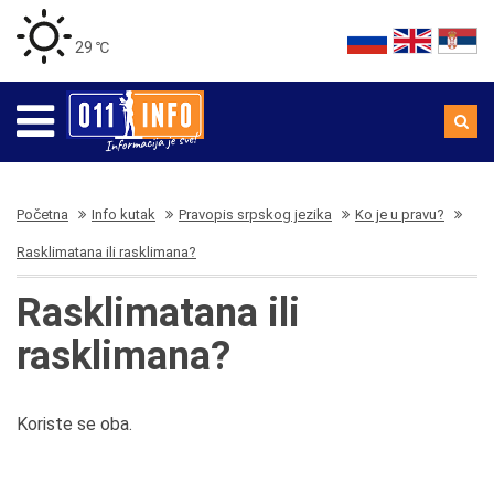
29 ℃
Početna
Info kutak
Pravopis srpskog jezika
Ko je u pravu?
Rasklimatana ili rasklimana?
Rasklimatana ili
rasklimana?
Koriste se oba.