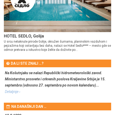
HOTEL SEDLO, Golija
U srcu netaknute prirode Golije, okružen šumama, planinskim vazduhom i
pejzažima koji ostavljaju bez daha, nalazi se Hotel Sedlo**** – mesto gde se
odmor pretvara u iskustvo koje želite da doživite po...
DA LI STE ZNALI …?
Na Košutnjaku se nalazi Republički hidrometeorološki zavod.
Ministarstvo prosvete i crkvenih poslova Kraljevine Srbije je 15.
septembra (odnosno 27. septembra po novom kalendaru)...
Detaljnije ›
NA DANAŠNJI DAN …