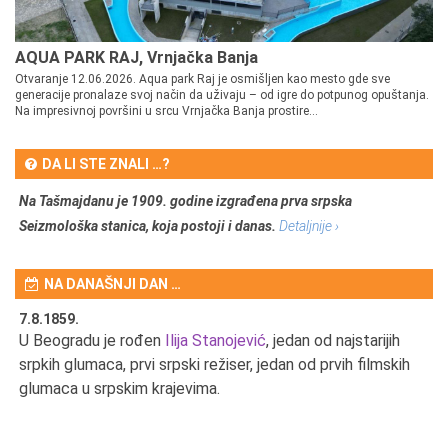
AQUA PARK RAJ, Vrnjačka Banja
Otvaranje 12.06.2026. Aqua park Raj je osmišljen kao mesto gde sve
generacije pronalaze svoj način da uživaju – od igre do potpunog opuštanja.
Na impresivnoj površini u srcu Vrnjačka Banja prostire...
DA LI STE ZNALI …?
Na Tašmajdanu je 1909. godine izgrađena prva srpska
Seizmološka stanica, koja postoji i danas.
Detaljnije ›
NA DANAŠNJI DAN …
7.8.1859.
7.
U Beogradu je rođen
Ilija Stanojević
, jedan od najstarijih
U 
srpkih glumaca, prvi srpski režiser, jedan od prvih filmskih
red
glumaca u srpskim krajevima.