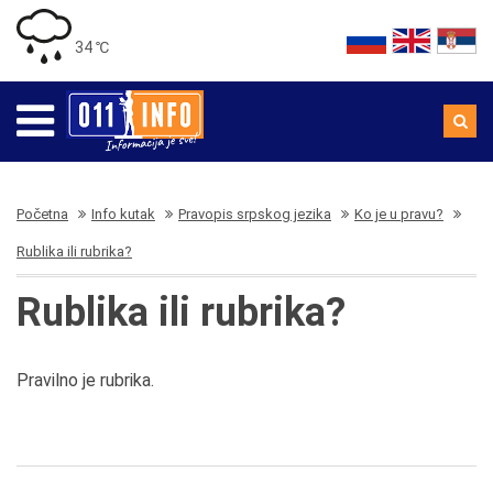
34 ℃
Početna
Info kutak
Pravopis srpskog jezika
Ko je u pravu?
Rublika ili rubrika?
Rublika ili rubrika?
Pravilno je rubrika.