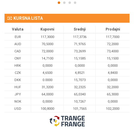
KURSNA LISTA
Valuta
Kupovni
Srednji
Prodajni
EUR
117,3000
117,3736
117,7000
AUD
70,5000
71,9765
72,2000
CAD
72,0000
73,2699
73,4000
CNY
14,7100
15,1585
15,1500
HRK
0,0000
0,0000
0,0000
CZK
4,6500
4,8521
4,8400
DKK
0.0000
15,7073
0,0000
HUF
31,3200
32,2325
32,2000
JPY
64,0000
65,0340
65,3000
NOK
0,0000
10,7267
0,0000
USD
100,8000
101,7565
102,2000