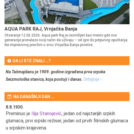
AQUA PARK RAJ, Vrnjačka Banja
Otvaranje 12.06.2026. Aqua park Raj je osmišljen kao mesto gde sve
generacije pronalaze svoj način da uživaju – od igre do potpunog opuštanja.
Na impresivnoj površini u srcu Vrnjačka Banja prostire...
DA LI STE ZNALI …?
Na Tašmajdanu je 1909. godine izgrađena prva srpska
Seizmološka stanica, koja postoji i danas.
Detaljnije ›
NA DANAŠNJI DAN …
8.8.1930.
8.
Preminuo je
Ilija Stanojević
, jedan od najstarijih srpkih
U 
u
glumaca, prvi srpski režiser, jedan od prvih filmskih glumaca
u srpskim krajevima.