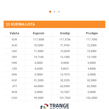
KURSNA LISTA
Valuta
Kupovni
Srednji
Prodajni
EUR
117,3000
117,3736
117,7000
AUD
70,5000
71,9765
72,2000
CAD
71,4000
73,2699
73,4000
CNY
14,7100
15,1585
15,1500
HRK
0,0000
0,0000
0,0000
CZK
4,6500
4,8521
4,8400
DKK
0.0000
15,7073
0,0000
HUF
31,3200
32,2325
32,2000
JPY
64,0000
65,0340
65,3000
NOK
0,0000
10,7267
0,0000
USD
99,5000
101,7565
102,2000