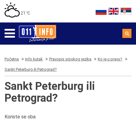
21 ℃
Početna
Info kutak
Pravopis srpskog jezika
Ko je u pravu?
Sankt Peterburg ili Petrograd?
Sankt Peterburg ili
Petrograd?
Koriste se oba.