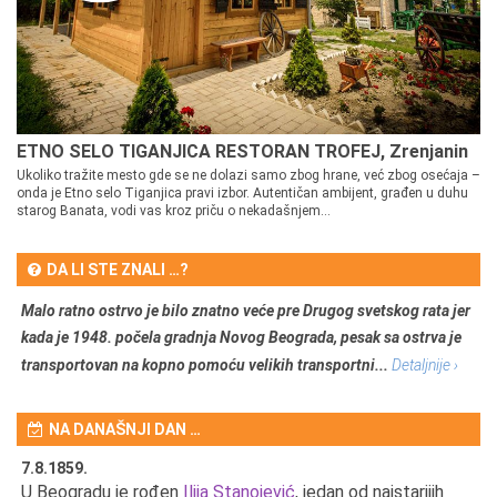
ETNO SELO TIGANJICA RESTORAN TROFEJ, Zrenjanin
Ukoliko tražite mesto gde se ne dolazi samo zbog hrane, već zbog osećaja –
onda je Etno selo Tiganjica pravi izbor. Autentičan ambijent, građen u duhu
starog Banata, vodi vas kroz priču o nekadašnjem...
DA LI STE ZNALI …?
Malo ratno ostrvo je bilo znatno veće pre Drugog svetskog rata jer
kada je 1948. počela gradnja Novog Beograda, pesak sa ostrva je
transportovan na kopno pomoću velikih transportni...
Detaljnije ›
NA DANAŠNJI DAN …
7.8.1859.
7.
U Beogradu je rođen
Ilija Stanojević
, jedan od najstarijih
U 