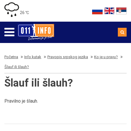
26 ℃
Početna
Info kutak
Pravopis srpskog jezika
Ko je u pravu?
Šlauf ili šlauh?
Šlauf ili šlauh?
Pravilno je šlauh.