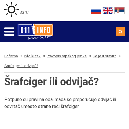
33 ℃
Početna
Info kutak
Pravopis srpskog jezika
Ko je u pravu?
Šrafciger ili odvijač?
Šrafciger ili odvijač?
Potpuno su pravilna oba, mada se preporučuje odvijač ili
odvrtač umesto strane reči šrafciger.