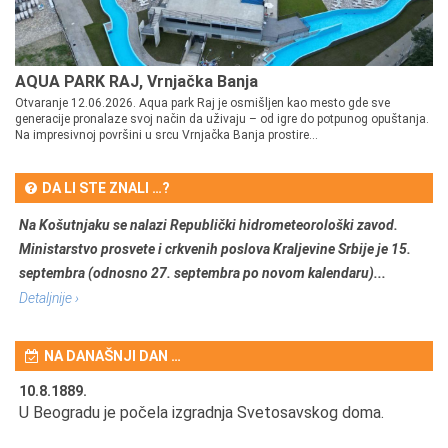
AQUA PARK RAJ, Vrnjačka Banja
Otvaranje 12.06.2026. Aqua park Raj je osmišljen kao mesto gde sve
generacije pronalaze svoj način da uživaju – od igre do potpunog opuštanja.
Na impresivnoj površini u srcu Vrnjačka Banja prostire...
DA LI STE ZNALI …?
Na Košutnjaku se nalazi Republički hidrometeorološki zavod.
Ministarstvo prosvete i crkvenih poslova Kraljevine Srbije je 15.
septembra (odnosno 27. septembra po novom kalendaru)...
Detaljnije ›
NA DANAŠNJI DAN …
10.8.1889.
10
U Beogradu je počela izgradnja Svetosavskog doma.
Ut
Om