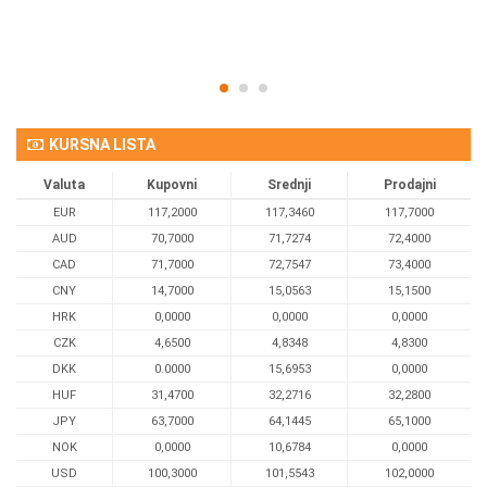
KURSNA LISTA
Valuta
Kupovni
Srednji
Prodajni
EUR
117,2000
117,3460
117,7000
AUD
70,7000
71,7274
72,4000
CAD
71,7000
72,7547
73,4000
CNY
14,7000
15,0563
15,1500
HRK
0,0000
0,0000
0,0000
CZK
4,6500
4,8348
4,8300
DKK
0.0000
15,6953
0,0000
HUF
31,4700
32,2716
32,2800
JPY
63,7000
64,1445
65,1000
NOK
0,0000
10,6784
0,0000
USD
100,3000
101,5543
102,0000