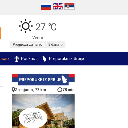
27 ℃
Vedro
Prognoza za narednih 5 dana
posao
Podkast
Preporuke iz Srbije
PREPORUKE IZ SRBIJE
Zrenjanin, 72 km
78 min