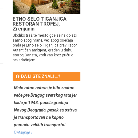
ETNO SELO TIGANJICA
RESTORAN TROFEJ,
Zrenjanin
Ukoliko tražite mesto gde se ne dolazi
samo zbog hrane, već zbog osećaja –
onda je Etno selo Tiganjica pravi izbor.
Autentičan ambijent, građen u duhu
starog Banata, vodi vas kroz priču o
nekadašnjem...
DA LI STE ZNALI …?
Malo ratno ostrvo je bilo znatno
veće pre Drugog svetskog rata jer
kada je 1948. počela gradnja
Novog Beograda, pesak sa ostrva
je transportovan na kopno
pomoću velikih transportni...
Detaljnije ›