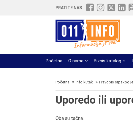
PRATITE NAS
Početna
O nama
Biznis katalog
Početna
Info kutak
Pravopis srpskog j
Uporedo ili upo
Oba su tačna.