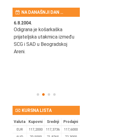
NA DANAŠNJI DAN …
6.8.2004.
6.8.1934.
noza
Odigrana je košarkaška
Počela je izgradnja Belog
prijateljska utakmica između
dvora na Dedinju, po projek
SCG i SAD u Beogradskoj
arhitekte Aleksandra
loške
Areni.
Đorđevića.
du
nama"
KURSNA LISTA
Valuta
Kupovni
Srednji
Prodajni
EUR
117,2000
117,3736
117,6000
AUD
70,5000
71,9765
72,3000