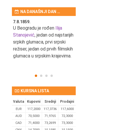
NA DANAŠNJI DAN …
7.8.1859.
7.8.1855.
tić,
U Beogradu je rođen
Ilija
U Beogradu je rođen Svetis
Stanojević
, jedan od najstarijih
Dinulović, pozorišni glumac 
srpkih glumaca, prvi srpski
reditelj.
režiser, jedan od prvih filmskih
glumaca u srpskim krajevima.
KURSNA LISTA
Valuta
Kupovni
Srednji
Prodajni
EUR
117,2000
117,3736
117,6000
AUD
70,5000
71,9765
72,3000
CAD
71,4000
73,2699
73,3000
CNY
14,7000
15,1585
15,1500