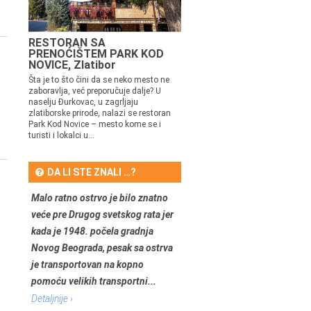
RESTORAN SA
PRENOĆIŠTEM PARK KOD
NOVICE, Zlatibor
Šta je to što čini da se neko mesto ne
zaboravlja, već preporučuje dalje? U
naselju Đurkovac, u zagrljaju
zlatiborske prirode, nalazi se restoran
Park Kod Novice – mesto kome se i
turisti i lokalci u...
DA LI STE ZNALI …?
Malo ratno ostrvo je bilo znatno
veće pre Drugog svetskog rata jer
kada je 1948. počela gradnja
Novog Beograda, pesak sa ostrva
je transportovan na kopno
pomoću velikih transportni...
Detaljnije ›