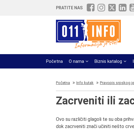
PRATITE NAS
Početna
O nama
Biznis katalog
Početna
Info kutak
Pravopis srpskog j
Zacrveniti ili za
Ovo su različiti glagoli te su oba prih
dok zacrveniti znači učiniti nešto crv