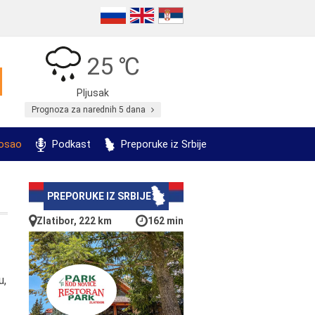
25 ℃
Pljusak
Prognoza za narednih 5 dana
posao
Podkast
Preporuke iz Srbije
PREPORUKE IZ SRBIJE
Zlatibor, 222 km
162 min
u,