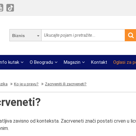
Biznis
Info kutak
O Beogradu
Magazin
Kontakt
Oglasi za 
ezika
Ko je u pravu?
Zacrveniti ili zacrveneti?
crveneti?
vatljiva zavisno od konteksta. Zacrveneti znači postati crven u lic
enim.