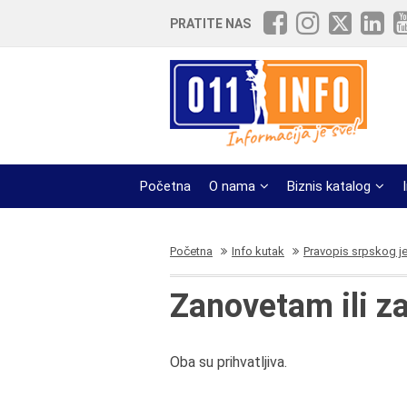
PRATITE NAS
Početna
O nama
Biznis katalog
Početna
Info kutak
Pravopis srpskog j
Zanovetam ili 
Oba su prihvatljiva.