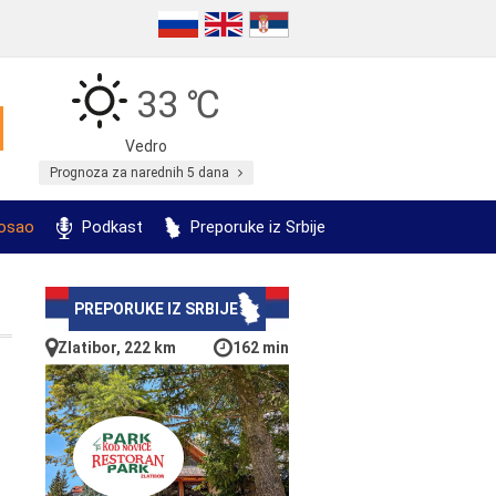
33 ℃
Vedro
Prognoza za narednih 5 dana
posao
Podkast
Preporuke iz Srbije
PREPORUKE IZ SRBIJE
Zlatibor, 222 km
162 min