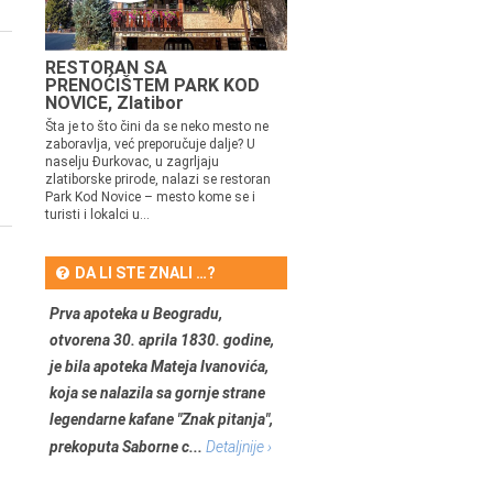
RESTORAN SA
PRENOĆIŠTEM PARK KOD
NOVICE, Zlatibor
Šta je to što čini da se neko mesto ne
zaboravlja, već preporučuje dalje? U
naselju Đurkovac, u zagrljaju
zlatiborske prirode, nalazi se restoran
Park Kod Novice – mesto kome se i
turisti i lokalci u...
DA LI STE ZNALI …?
Prva apoteka u Beogradu,
otvorena 30. aprila 1830. godine,
je bila apoteka Mateja Ivanovića,
koja se nalazila sa gornje strane
legendarne kafane "Znak pitanja",
prekoputa Saborne c...
Detaljnije ›