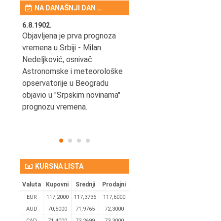
NA DANAŠNJI DAN …
6.8.1902.
6.8.2004.
nović,
Objavljena je prva prognoza
Odigrana je košarkaška
vremena u Srbiji - Milan
prijateljska utakmica izmeđ
ena
Nedeljković, osnivač
SCG i SAD u Beogradskoj
Astronomske i meteorološke
Areni.
opservatorije u Beogradu
objavio u "Srpskim novinama"
prognozu vremena.
KURSNA LISTA
Valuta
Kupovni
Srednji
Prodajni
EUR
117,2000
117,3736
117,6000
AUD
70,5000
71,9765
72,3000
CAD
71,4000
73,2699
73,3000