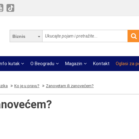
Biznis
Info kutak
O Beogradu
Magazin
Kontakt
Oglasi za 
ezika
Ko je u pravu?
Zanovetam ili zanovećem?
zanovećem?