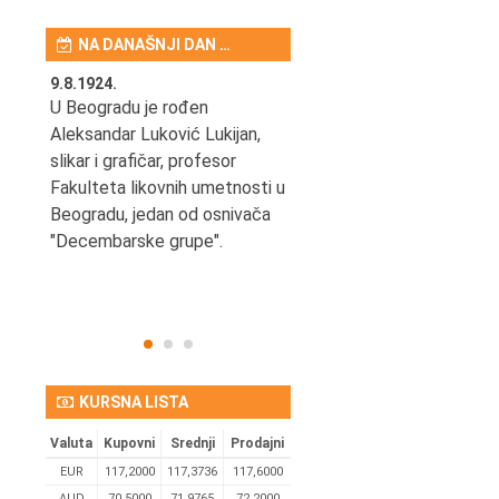
NA DANAŠNJI DAN …
9.8.1924.
9.8.2013.
šao u
U Beogradu je rođen
Preminuo je Vladimir Šams,
e
Aleksandar Luković Lukijan,
mašinski inženjer, pilot,
vetni
slikar i grafičar, profesor
kapetan JAT-a,
Fakulteta likovnih umetnosti u
počasni predsednik Aero-
ih
Beogradu, jedan od osnivača
kluba "Naša krila".
užno
"Decembarske grupe".
KURSNA LISTA
Valuta
Kupovni
Srednji
Prodajni
EUR
117,2000
117,3736
117,6000
AUD
70,5000
71,9765
72,2000