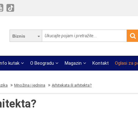
Biznis
Info kutak
O Beogradu
Magazin
Kontakt
Oglasi za 
ezika
Množina i jednina
Arhitekata ili arhitekta?
hitekta?