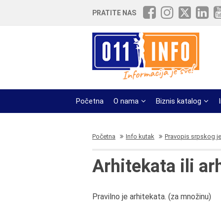
PRATITE NAS
Početna
O nama
Biznis katalog
Početna
Info kutak
Pravopis srpskog j
Arhitekata ili ar
Pravilno je arhitekata. (za množinu)