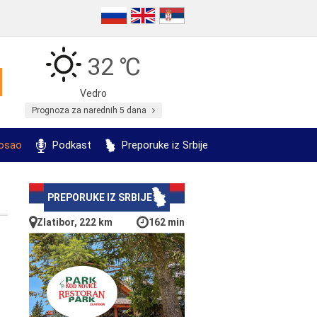
32 ℃
Vedro
Prognoza za narednih 5 dana
posao
Podkast
Preporuke iz Srbije
PREPORUKE IZ SRBIJE
Zlatibor, 222 km
162 min