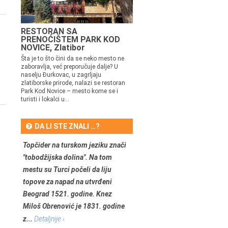
RESTORAN SA
PRENOĆIŠTEM PARK KOD
NOVICE, Zlatibor
Šta je to što čini da se neko mesto ne
zaboravlja, već preporučuje dalje? U
naselju Đurkovac, u zagrljaju
zlatiborske prirode, nalazi se restoran
Park Kod Novice – mesto kome se i
turisti i lokalci u...
DA LI STE ZNALI …?
Topčider na turskom jeziku znači
"tobodžijska dolina". Na tom
mestu su Turci počeli da liju
topove za napad na utvrđeni
Beograd 1521. godine. Knez
Miloš Obrenović je 1831. godine
z...
Detaljnije ›