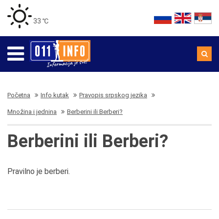
33 ℃
Početna
Info kutak
Pravopis srpskog jezika
Množina i jednina
Berberini ili Berberi?
Berberini ili Berberi?
Pravilno je berberi.