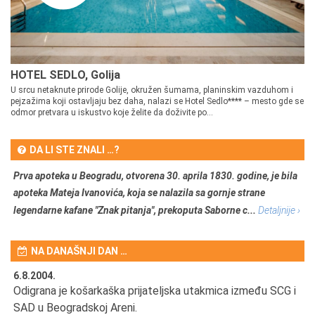
HOTEL SEDLO, Golija
U srcu netaknute prirode Golije, okružen šumama, planinskim vazduhom i
pejzažima koji ostavljaju bez daha, nalazi se Hotel Sedlo**** – mesto gde se
odmor pretvara u iskustvo koje želite da doživite po...
DA LI STE ZNALI …?
Prva apoteka u Beogradu, otvorena 30. aprila 1830. godine, je bila
apoteka Mateja Ivanovića, koja se nalazila sa gornje strane
legendarne kafane "Znak pitanja", prekoputa Saborne c...
Detaljnije ›
NA DANAŠNJI DAN …
6.8.2004.
6.
Odigrana je košarkaška prijateljska utakmica između SCG i
Po
SAD u Beogradskoj Areni.
ar