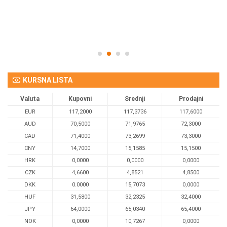
KURSNA LISTA
Valuta
Kupovni
Srednji
Prodajni
EUR
117,2000
117,3736
117,6000
AUD
70,5000
71,9765
72,3000
CAD
71,4000
73,2699
73,3000
CNY
14,7000
15,1585
15,1500
HRK
0,0000
0,0000
0,0000
CZK
4,6600
4,8521
4,8500
DKK
0.0000
15,7073
0,0000
HUF
31,5800
32,2325
32,4000
JPY
64,0000
65,0340
65,4000
NOK
0,0000
10,7267
0,0000