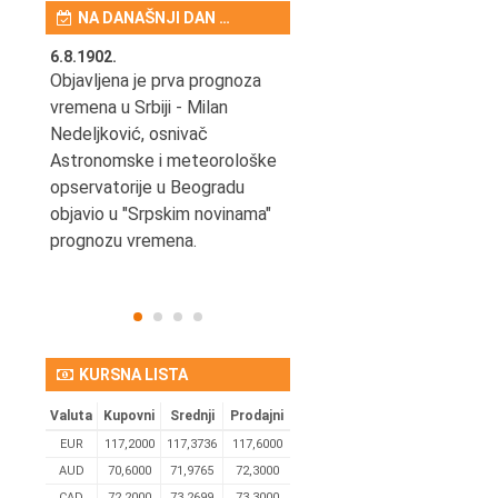
NA DANAŠNJI DAN …
6.8.1902.
6.8.2004.
nović,
Objavljena je prva prognoza
Odigrana je košarkaška
vremena u Srbiji - Milan
prijateljska utakmica izmeđ
ena
Nedeljković, osnivač
SCG i SAD u Beogradskoj
Astronomske i meteorološke
Areni.
opservatorije u Beogradu
objavio u "Srpskim novinama"
prognozu vremena.
KURSNA LISTA
Valuta
Kupovni
Srednji
Prodajni
EUR
117,2000
117,3736
117,6000
AUD
70,6000
71,9765
72,3000
CAD
72,2000
73,2699
73,3000