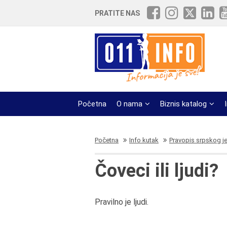
PRATITE NAS
Početna
O nama
Biznis katalog
Početna
Info kutak
Pravopis srpskog j
Čoveci ili ljudi?
Pravilno je ljudi.