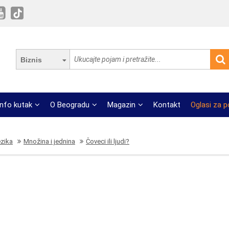
Biznis
Info kutak
O Beogradu
Magazin
Kontakt
Oglasi za 
ezika
Množina i jednina
Čoveci ili ljudi?