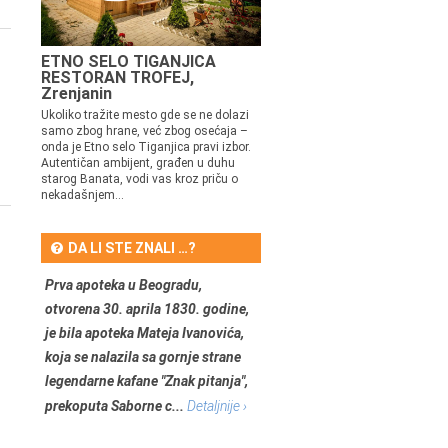
ETNO SELO TIGANJICA
RESTORAN TROFEJ,
Zrenjanin
Ukoliko tražite mesto gde se ne dolazi
samo zbog hrane, već zbog osećaja –
onda je Etno selo Tiganjica pravi izbor.
Autentičan ambijent, građen u duhu
starog Banata, vodi vas kroz priču o
nekadašnjem...
DA LI STE ZNALI …?
Prva apoteka u Beogradu,
otvorena 30. aprila 1830. godine,
je bila apoteka Mateja Ivanovića,
koja se nalazila sa gornje strane
legendarne kafane "Znak pitanja",
prekoputa Saborne c...
Detaljnije ›