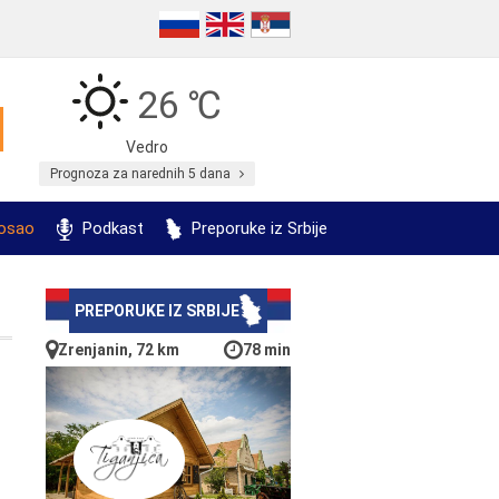
26 ℃
Vedro
Prognoza za narednih 5 dana
posao
Podkast
Preporuke iz Srbije
PREPORUKE IZ SRBIJE
Zrenjanin, 72 km
78 min