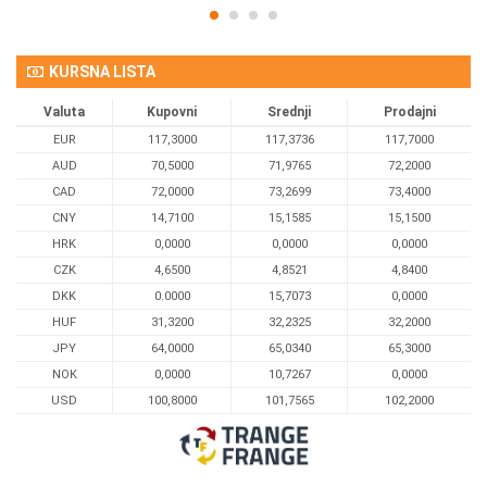
KURSNA LISTA
Valuta
Kupovni
Srednji
Prodajni
EUR
117,3000
117,3736
117,7000
AUD
70,5000
71,9765
72,2000
CAD
72,0000
73,2699
73,4000
CNY
14,7100
15,1585
15,1500
HRK
0,0000
0,0000
0,0000
CZK
4,6500
4,8521
4,8400
DKK
0.0000
15,7073
0,0000
HUF
31,3200
32,2325
32,2000
JPY
64,0000
65,0340
65,3000
NOK
0,0000
10,7267
0,0000
USD
100,8000
101,7565
102,2000