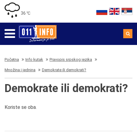
36 ℃
Početna
Info kutak
Pravopis srpskog jezika
Množina i jednina
Demokrate ili demokrati?
Demokrate ili demokrati?
Koriste se oba.