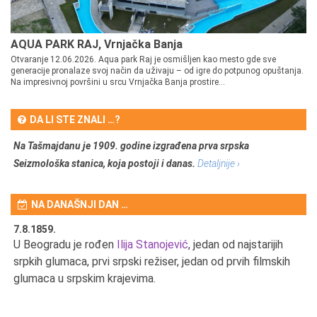
AQUA PARK RAJ, Vrnjačka Banja
Otvaranje 12.06.2026. Aqua park Raj je osmišljen kao mesto gde sve
generacije pronalaze svoj način da uživaju – od igre do potpunog opuštanja.
Na impresivnoj površini u srcu Vrnjačka Banja prostire...
DA LI STE ZNALI …?
Na Tašmajdanu je 1909. godine izgrađena prva srpska
Seizmološka stanica, koja postoji i danas.
Detaljnije ›
NA DANAŠNJI DAN …
7.8.1859.
7.
U Beogradu je rođen
Ilija Stanojević
, jedan od najstarijih
U 
srpkih glumaca, prvi srpski režiser, jedan od prvih filmskih
red
glumaca u srpskim krajevima.