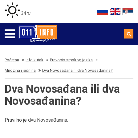
34 ℃
Početna
Info kutak
Pravopis srpskog jezika
Množina i jednina
Dva Novosađana ili dva Novosađanina?
Dva Novosađana ili dva
Novosađanina?
Pravilno je dva Novosađanina.