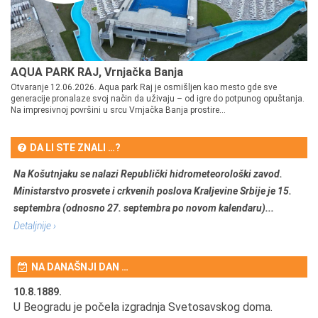
AQUA PARK RAJ, Vrnjačka Banja
Otvaranje 12.06.2026. Aqua park Raj je osmišljen kao mesto gde sve
generacije pronalaze svoj način da uživaju – od igre do potpunog opuštanja.
Na impresivnoj površini u srcu Vrnjačka Banja prostire...
DA LI STE ZNALI …?
Na Košutnjaku se nalazi Republički hidrometeorološki zavod.
Ministarstvo prosvete i crkvenih poslova Kraljevine Srbije je 15.
septembra (odnosno 27. septembra po novom kalendaru)...
Detaljnije ›
NA DANAŠNJI DAN …
10.8.1889.
10
U Beogradu je počela izgradnja Svetosavskog doma.
Ut