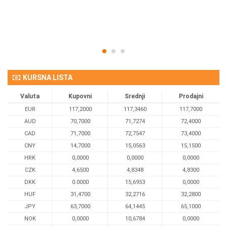
Om
KURSNA LISTA
Valuta
Kupovni
Srednji
Prodajni
EUR
117,2000
117,3460
117,7000
AUD
70,7000
71,7274
72,4000
CAD
71,7000
72,7547
73,4000
CNY
14,7000
15,0563
15,1500
HRK
0,0000
0,0000
0,0000
CZK
4,6500
4,8348
4,8300
DKK
0.0000
15,6953
0,0000
HUF
31,4700
32,2716
32,2800
JPY
63,7000
64,1445
65,1000
NOK
0,0000
10,6784
0,0000