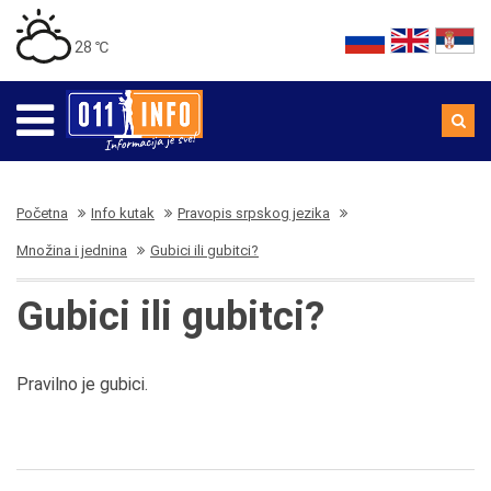
28 ℃
Početna
Info kutak
Pravopis srpskog jezika
Množina i jednina
Gubici ili gubitci?
Gubici ili gubitci?
Pravilno je gubici.