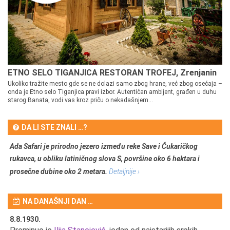
ETNO SELO TIGANJICA RESTORAN TROFEJ, Zrenjanin
Ukoliko tražite mesto gde se ne dolazi samo zbog hrane, već zbog osećaja –
onda je Etno selo Tiganjica pravi izbor. Autentičan ambijent, građen u duhu
starog Banata, vodi vas kroz priču o nekadašnjem...
DA LI STE ZNALI …?
Ada Safari je prirodno jezero između reke Save i Čukaričkog
rukavca, u obliku latiničnog slova S, površine oko 6 hektara i
prosečne dubine oko 2 metara.
Detaljnije ›
NA DANAŠNJI DAN …
8.8.1930.
8.