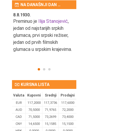
NA DANAŠNJI DAN …
8.8.1930.
8.8.1898.
nović,
Preminuo je
Ilija Stanojević
,
U Beogradu je rođen Pavle
ditelj,
jedan od najstarijih srpkih
Bihalji, književnik i izdavač.
eta
glumaca, prvi srpski režiser,
jedan od prvih filmskih
glumaca u srpskim krajevima.
KURSNA LISTA
Valuta
Kupovni
Srednji
Prodajni
EUR
117,2000
117,3736
117,6000
AUD
70,5000
71,9765
72,2000
CAD
71,5000
73,2699
73,4000
CNY
14,6500
15,1585
15,1500
HRK
0,0000
0,0000
0,0000