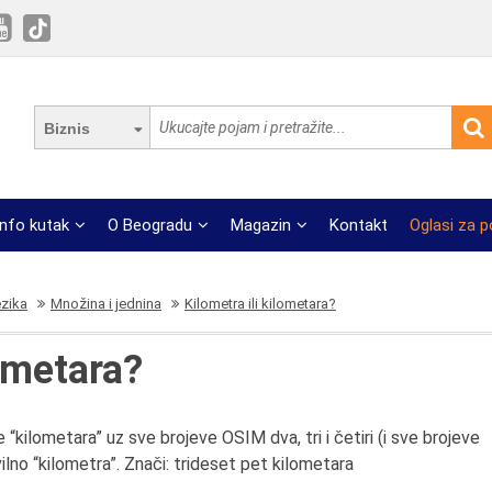
Biznis
Info kutak
O Beogradu
Magazin
Kontakt
Oglasi za 
ezika
Množina i jednina
Kilometra ili kilometara?
lometara?
je “kilometara” uz sve brojeve OSIM dva, tri i četiri (i sve brojeve
avilno “kilometra”. Znači: trideset pet kilometara