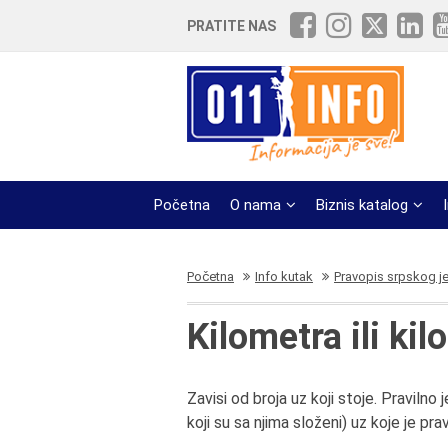
PRATITE NAS
Početna
O nama
Biznis katalog
Početna
Info kutak
Pravopis srpskog j
Kilometra ili ki
Zavisi od broja uz koji stoje. Pravilno 
koji su sa njima složeni) uz koje je pr