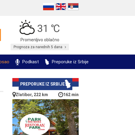
31 ℃
Promenljivo oblačno
Prognoza za narednih 5 dana
posao
Podkast
Preporuke iz Srbije
PREPORUKE IZ SRBIJE
Zlatibor, 222 km
162 min