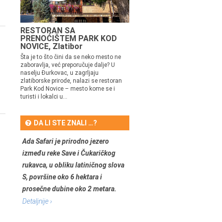
RESTORAN SA
PRENOĆIŠTEM PARK KOD
NOVICE, Zlatibor
Šta je to što čini da se neko mesto ne
zaboravlja, već preporučuje dalje? U
naselju Đurkovac, u zagrljaju
zlatiborske prirode, nalazi se restoran
Park Kod Novice – mesto kome se i
turisti i lokalci u...
DA LI STE ZNALI …?
Ada Safari je prirodno jezero
između reke Save i Čukaričkog
rukavca, u obliku latiničnog slova
S, površine oko 6 hektara i
prosečne dubine oko 2 metara.
Detaljnije ›