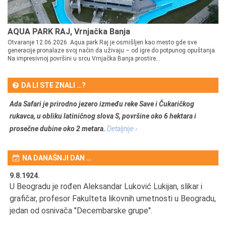
AQUA PARK RAJ, Vrnjačka Banja
Otvaranje 12.06.2026. Aqua park Raj je osmišljen kao mesto gde sve
generacije pronalaze svoj način da uživaju – od igre do potpunog opuštanja.
Na impresivnoj površini u srcu Vrnjačka Banja prostire...
DA LI STE ZNALI …?
Ada Safari je prirodno jezero između reke Save i Čukaričkog
rukavca, u obliku latiničnog slova S, površine oko 6 hektara i
prosečne dubine oko 2 metara.
Detaljnije ›
NA DANAŠNJI DAN …
9.8.1924.
9.
U Beogradu je rođen Aleksandar Luković Lukijan, slikar i
Pr
grafičar, profesor Fakulteta likovnih umetnosti u Beogradu,
JA
d
jedan od osnivača "Decembarske grupe".