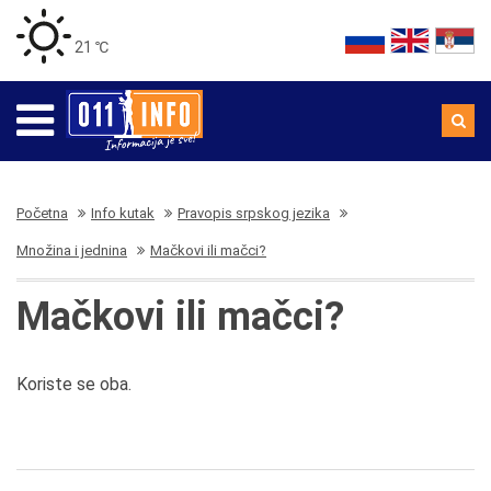
21 ℃
Početna
Info kutak
Pravopis srpskog jezika
Množina i jednina
Mačkovi ili mačci?
Mačkovi ili mačci?
Koriste se oba.