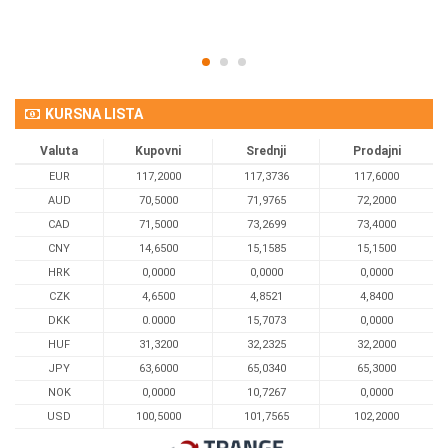
KURSNA LISTA
Valuta
Kupovni
Srednji
Prodajni
EUR
117,2000
117,3736
117,6000
AUD
70,5000
71,9765
72,2000
CAD
71,5000
73,2699
73,4000
CNY
14,6500
15,1585
15,1500
HRK
0,0000
0,0000
0,0000
CZK
4,6500
4,8521
4,8400
DKK
0.0000
15,7073
0,0000
HUF
31,3200
32,2325
32,2000
JPY
63,6000
65,0340
65,3000
NOK
0,0000
10,7267
0,0000
USD
100,5000
101,7565
102,2000