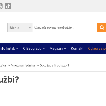
Biznis
Info kutak
O Beogradu
Magazin
Kontakt
Oglasi za 
ezika
Množina i jednina
Optužaba ili optužbi?
užbi?