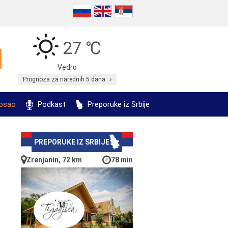
27 ℃
Vedro
Prognoza za narednih 5 dana
posao
Podkast
Preporuke iz Srbije
PREPORUKE IZ SRBIJE
Zrenjanin, 72 km
78 min