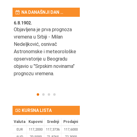
NA DANAŠNJI DAN …
6.8.1902.
6.8.2004.
nović,
Objavljena je prva prognoza
Odigrana je košarkaška
vremena u Srbiji - Milan
prijateljska utakmica izmeđ
ena
Nedeljković, osnivač
SCG i SAD u Beogradskoj
Astronomske i meteorološke
Areni.
opservatorije u Beogradu
objavio u "Srpskim novinama"
prognozu vremena.
KURSNA LISTA
Valuta
Kupovni
Srednji
Prodajni
EUR
117,2000
117,3736
117,6000
AUD
70,5000
71,9765
72,3000