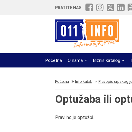
PRATITE NAS
Početna
O nama
Biznis katalog
Početna
Info kutak
Pravopis srpskog j
Optužaba ili opt
Pravilno je optužbi.