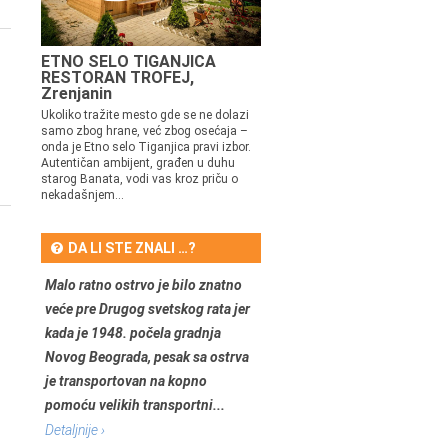
ETNO SELO TIGANJICA
RESTORAN TROFEJ,
Zrenjanin
Ukoliko tražite mesto gde se ne dolazi
samo zbog hrane, već zbog osećaja –
onda je Etno selo Tiganjica pravi izbor.
Autentičan ambijent, građen u duhu
starog Banata, vodi vas kroz priču o
nekadašnjem...
DA LI STE ZNALI …?
Malo ratno ostrvo je bilo znatno
veće pre Drugog svetskog rata jer
kada je 1948. počela gradnja
Novog Beograda, pesak sa ostrva
je transportovan na kopno
pomoću velikih transportni...
Detaljnije ›