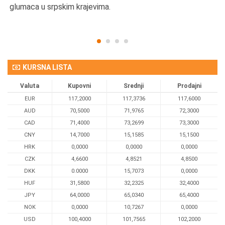
glumaca u srpskim krajevima.
KURSNA LISTA
Valuta
Kupovni
Srednji
Prodajni
EUR
117,2000
117,3736
117,6000
AUD
70,5000
71,9765
72,3000
CAD
71,4000
73,2699
73,3000
CNY
14,7000
15,1585
15,1500
HRK
0,0000
0,0000
0,0000
CZK
4,6600
4,8521
4,8500
DKK
0.0000
15,7073
0,0000
HUF
31,5800
32,2325
32,4000
JPY
64,0000
65,0340
65,4000
NOK
0,0000
10,7267
0,0000
USD
100,4000
101,7565
102,2000