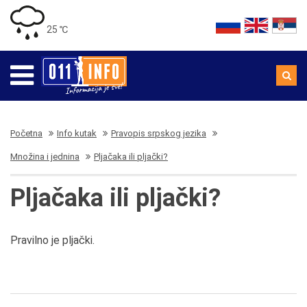
25 ℃
Početna
Info kutak
Pravopis srpskog jezika
Množina i jednina
Pljačaka ili pljački?
Pljačaka ili pljački?
Pravilno je pljački.