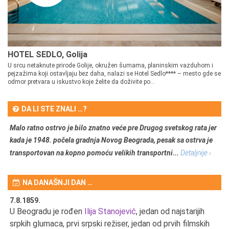
HOTEL SEDLO, Golija
U srcu netaknute prirode Golije, okružen šumama, planinskim vazduhom i
pejzažima koji ostavljaju bez daha, nalazi se Hotel Sedlo**** – mesto gde se
odmor pretvara u iskustvo koje želite da doživite po...
DA LI STE ZNALI …?
Malo ratno ostrvo je bilo znatno veće pre Drugog svetskog rata jer
kada je 1948. počela gradnja Novog Beograda, pesak sa ostrva je
transportovan na kopno pomoću velikih transportni...
Detaljnije ›
NA DANAŠNJI DAN …
7.8.1859.
7.
U Beogradu je rođen
Ilija Stanojević
, jedan od najstarijih
U 
srpkih glumaca, prvi srpski režiser, jedan od prvih filmskih
red