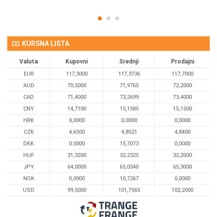
KURSNA LISTA
Valuta
Kupovni
Srednji
Prodajni
EUR
117,3000
117,3736
117,7000
AUD
70,5000
71,9765
72,2000
CAD
71,4000
73,2699
73,4000
CNY
14,7100
15,1585
15,1500
HRK
0,0000
0,0000
0,0000
CZK
4,6500
4,8521
4,8400
DKK
0.0000
15,7073
0,0000
HUF
31,3200
32,2325
32,2000
JPY
64,0000
65,0340
65,3000
NOK
0,0000
10,7267
0,0000
USD
99,5000
101,7565
102,2000