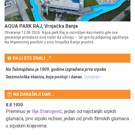
AQUA PARK RAJ, Vrnjačka Banja
Otvaranje 12.06.2026. Aqua park Raj je osmišljen kao mesto gde sve
generacije pronalaze svoj način da uživaju – od igre do potpunog opuštanja.
Na impresivnoj površini u srcu Vrnjačka Banja prostire...
DA LI STE ZNALI …?
Na Tašmajdanu je 1909. godine izgrađena prva srpska
Seizmološka stanica, koja postoji i danas.
Detaljnije ›
NA DANAŠNJI DAN …
8.8.1930.
8.
Preminuo je
Ilija Stanojević
, jedan od najstarijih srpkih
U 
u
glumaca, prvi srpski režiser, jedan od prvih filmskih glumaca
u srpskim krajevima.