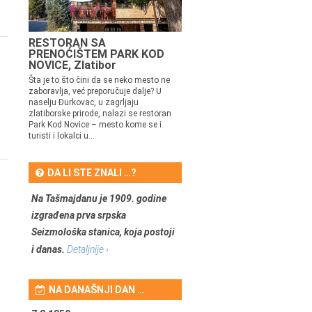
RESTORAN SA
PRENOĆIŠTEM PARK KOD
NOVICE, Zlatibor
Šta je to što čini da se neko mesto ne
zaboravlja, već preporučuje dalje? U
naselju Đurkovac, u zagrljaju
zlatiborske prirode, nalazi se restoran
Park Kod Novice – mesto kome se i
turisti i lokalci u...
DA LI STE ZNALI …?
Na Tašmajdanu je 1909. godine
izgrađena prva srpska
Seizmološka stanica, koja postoji
i danas.
Detaljnije ›
NA DANAŠNJI DAN …