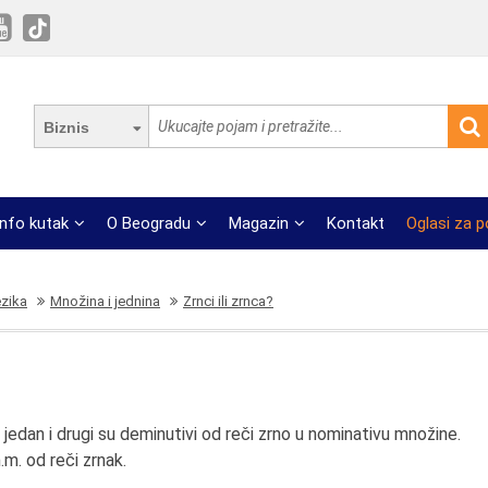
Biznis
Info kutak
O Beogradu
Magazin
Kontakt
Oglasi za 
ezika
Množina i jednina
Zrnci ili zrnca?
jedan i drugi su deminutivi od reči zrno u nominativu množine.
n.m. od reči zrnak.