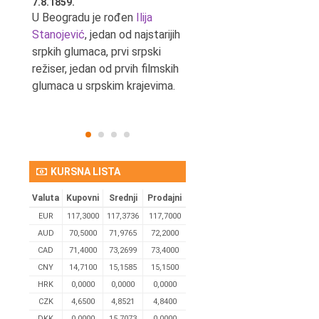
7.8.1859.
7.8.1855.
tić,
U Beogradu je rođen
Ilija
U Beogradu je rođen Svetis
Stanojević
, jedan od najstarijih
Dinulović, pozorišni glumac 
srpkih glumaca, prvi srpski
reditelj.
režiser, jedan od prvih filmskih
glumaca u srpskim krajevima.
KURSNA LISTA
Valuta
Kupovni
Srednji
Prodajni
EUR
117,3000
117,3736
117,7000
AUD
70,5000
71,9765
72,2000
CAD
71,4000
73,2699
73,4000
CNY
14,7100
15,1585
15,1500
HRK
0,0000
0,0000
0,0000
CZK
4,6500
4,8521
4,8400
DKK
0.0000
15,7073
0,0000