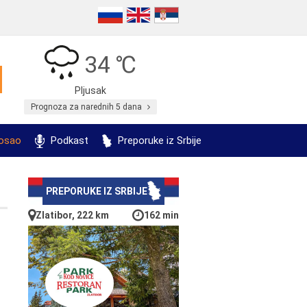
34 ℃
Pljusak
Prognoza za narednih 5 dana
posao
Podkast
Preporuke iz Srbije
PREPORUKE IZ SRBIJE
Zlatibor, 222 km
162 min