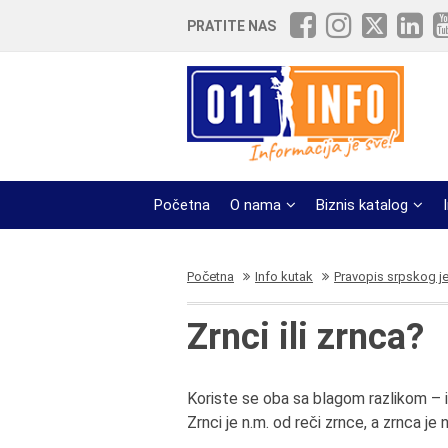
PRATITE NAS
Početna
O nama
Biznis katalog
Početna
Info kutak
Pravopis srpskog j
Zrnci ili zrnca?
Koriste se oba sa blagom razlikom – i 
Zrnci je n.m. od reči zrnce, a zrnca je 