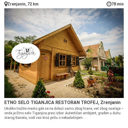
Zrenjanin, 72 km
78 min
ETNO SELO TIGANJICA RESTORAN TROFEJ, Zrenjanin
Ukoliko tražite mesto gde se ne dolazi samo zbog hrane, već zbog osećaja –
onda je Etno selo Tiganjica pravi izbor. Autentičan ambijent, građen u duhu
starog Banata, vodi vas kroz priču o nekadašnjem...