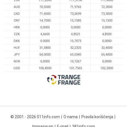
EUR
117,2000
117,3736
117,6000
AUD
70,5000
71,9765
72,3000
CAD
71,4000
73,2699
73,3000
CNY
14,7000
15,1585
15,1500
HRK
0,0000
0,0000
0,0000
CZK
4,6600
4,8521
4,8500
DKK
0.0000
15,7073
0,0000
HUF
31,5800
32,2325
32,4000
JPY
64,0000
65,0340
65,4000
NOK
0,0000
10,7267
0,0000
USD
100,4000
101,7565
102,2000
© 2001 - 2026 011info.com
O nama
Pravila korišćenja
Impressum
E-mail
381info.com