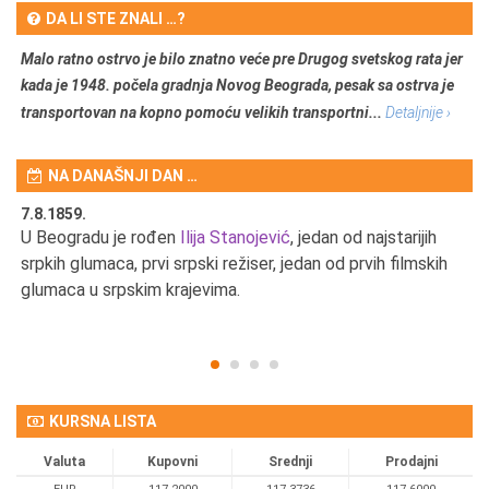
DA LI STE ZNALI …?
Malo ratno ostrvo je bilo znatno veće pre Drugog svetskog rata jer
kada je 1948. počela gradnja Novog Beograda, pesak sa ostrva je
transportovan na kopno pomoću velikih transportni...
Detaljnije ›
NA DANAŠNJI DAN …
7.8.1859.
7.
U Beogradu je rođen
Ilija Stanojević
, jedan od najstarijih
U 
srpkih glumaca, prvi srpski režiser, jedan od prvih filmskih
red
glumaca u srpskim krajevima.
KURSNA LISTA
Valuta
Kupovni
Srednji
Prodajni