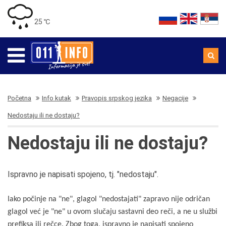
25 ℃
Početna
Info kutak
Pravopis srpskog jezika
Negacije
Nedostaju ili ne dostaju?
Nedostaju ili ne dostaju?
Ispravno je napisati spojeno, tj. "nedostaju".
Iako počinje na "ne", glagol "nedostajati" zapravo nije odričan
glagol već je "ne" u ovom slučaju sastavni deo reči, a ne u službi
prefiksa ili rečce. Zbog toga, ispravno je napisati spojeno