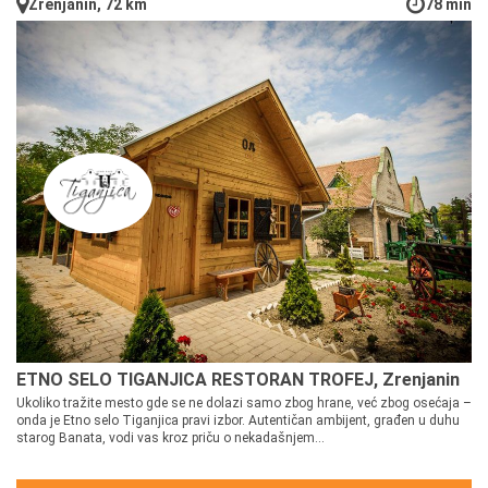
Zrenjanin, 72 km
78 min
ETNO SELO TIGANJICA RESTORAN TROFEJ, Zrenjanin
Ukoliko tražite mesto gde se ne dolazi samo zbog hrane, već zbog osećaja –
onda je Etno selo Tiganjica pravi izbor. Autentičan ambijent, građen u duhu
starog Banata, vodi vas kroz priču o nekadašnjem...