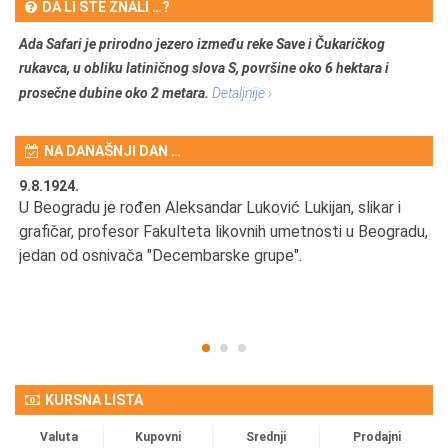
DA LI STE ZNALI …?
Ada Safari je prirodno jezero između reke Save i Čukaričkog
rukavca, u obliku latiničnog slova S, površine oko 6 hektara i
prosečne dubine oko 2 metara.
Detaljnije ›
NA DANAŠNJI DAN …
9.8.1924.
9.
U Beogradu je rođen Aleksandar Luković Lukijan, slikar i
Pr
grafičar, profesor Fakulteta likovnih umetnosti u Beogradu,
JA
d
jedan od osnivača "Decembarske grupe".
KURSNA LISTA
Valuta
Kupovni
Srednji
Prodajni