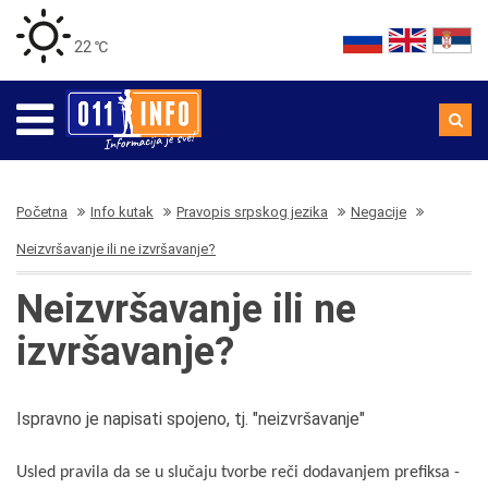
22 ℃
Početna
Info kutak
Pravopis srpskog jezika
Negacije
Neizvršavanje ili ne izvršavanje?
Neizvršavanje ili ne
izvršavanje?
Ispravno je napisati spojeno, tj. "neizvršavanje"
Usled pravila da se u slučaju tvorbe reči dodavanjem prefiksa -