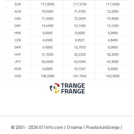
EUR
117,2000
117,3736
117,6000
AUD
70,5000
71,9765
72,2000
CAD
71,5000
73,2699
73,4000
CNY
14,6500
15,1585
15,1500
HRK
0,0000
0,0000
0,0000
CZK
4,6500
4,8521
4,8400
DKK
0.0000
15,7073
0,0000
HUF
31,3200
32,2325
32,2000
JPY
63,6000
65,0340
65,3000
NOK
0,0000
10,7267
0,0000
USD
100,5000
101,7565
102,2000
© 2001 - 2026 011info.com
O nama
Pravila korišćenja