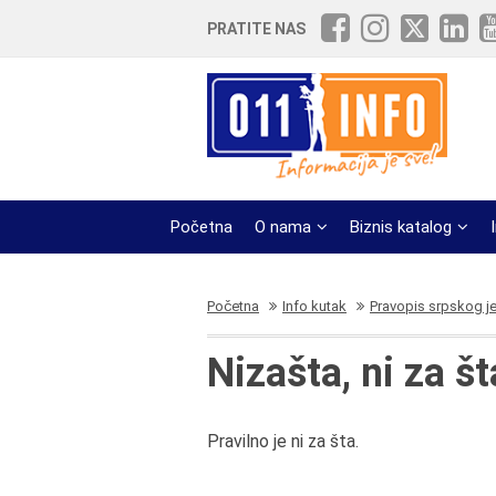
PRATITE NAS
Početna
O nama
Biznis katalog
Početna
Info kutak
Pravopis srpskog j
Nizašta, ni za št
Pravilno je ni za šta.