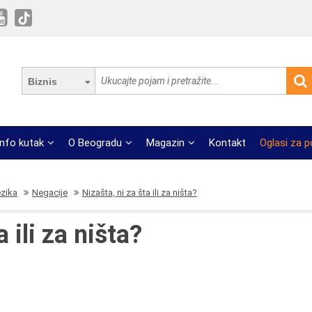
Biznis
Info kutak
O Beogradu
Magazin
Kontakt
Oglasi za 
ezika
Negacije
Nizašta, ni za šta ili za ništa?
a ili za ništa?