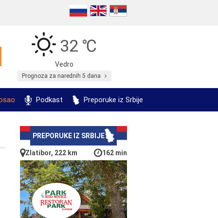
32 ℃
Vedro
Prognoza za narednih 5 dana
posao
Podkast
Preporuke iz Srbije
PREPORUKE IZ SRBIJE
Zlatibor, 222 km
162 min