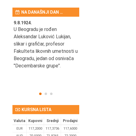
NA DANAŠNJI DAN …
9.8.1924.
9.8.2013.
šao u
U Beogradu je rođen
Preminuo je Vladimir Šams,
e
Aleksandar Luković Lukijan,
mašinski inženjer, pilot,
vetni
slikar i grafičar, profesor
kapetan JAT-a,
Fakulteta likovnih umetnosti u
počasni predsednik Aero-
ih
Beogradu, jedan od osnivača
kluba "Naša krila".
užno
"Decembarske grupe".
KURSNA LISTA
Valuta
Kupovni
Srednji
Prodajni
EUR
117,2000
117,3736
117,6000
AUD
70,5000
71,9765
72,2000