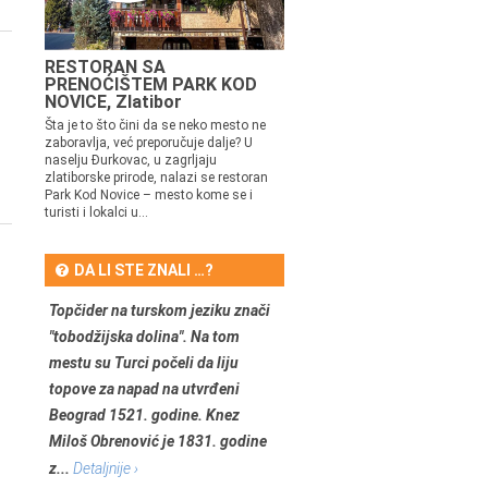
RESTORAN SA
PRENOĆIŠTEM PARK KOD
NOVICE, Zlatibor
Šta je to što čini da se neko mesto ne
zaboravlja, već preporučuje dalje? U
naselju Đurkovac, u zagrljaju
zlatiborske prirode, nalazi se restoran
Park Kod Novice – mesto kome se i
turisti i lokalci u...
DA LI STE ZNALI …?
Topčider na turskom jeziku znači
"tobodžijska dolina". Na tom
mestu su Turci počeli da liju
topove za napad na utvrđeni
Beograd 1521. godine. Knez
Miloš Obrenović je 1831. godine
z...
Detaljnije ›