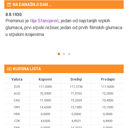
NA DANAŠNJI DAN …
8.8.1930.
8.
Preminuo je
Ilija Stanojević
, jedan od najstarijih srpkih
U 
u
glumaca, prvi srpski režiser, jedan od prvih filmskih glumaca
u srpskim krajevima.
KURSNA LISTA
Valuta
Kupovni
Srednji
Prodajni
EUR
117,2000
117,3736
117,6000
AUD
70,5000
71,9765
72,2000
CAD
71,5000
73,2699
73,4000
CNY
14,6500
15,1585
15,1500
HRK
0,0000
0,0000
0,0000
CZK
4,6500
4,8521
4,8400
DKK
0.0000
15,7073
0,0000