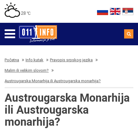
28 ℃
Početna
Info kutak
Pravopis srpskog jezika
Malim ili velikim slovom?
Austrougarska Monarhija ili Austrougarska monarhija?
Austrougarska Monarhija
ili Austrougarska
monarhija?