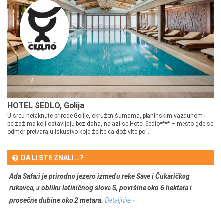
HOTEL SEDLO, Golija
U srcu netaknute prirode Golije, okružen šumama, planinskim vazduhom i
pejzažima koji ostavljaju bez daha, nalazi se Hotel Sedlo**** – mesto gde se
odmor pretvara u iskustvo koje želite da doživite po...
DA LI STE ZNALI …?
Ada Safari je prirodno jezero između reke Save i Čukaričkog
rukavca, u obliku latiničnog slova S, površine oko 6 hektara i
prosečne dubine oko 2 metara.
Detaljnije ›