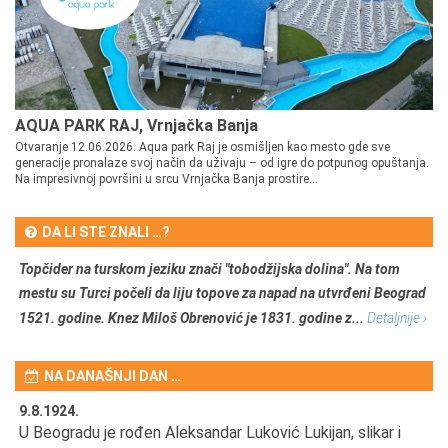
AQUA PARK RAJ, Vrnjačka Banja
Otvaranje 12.06.2026. Aqua park Raj je osmišljen kao mesto gde sve
generacije pronalaze svoj način da uživaju – od igre do potpunog opuštanja.
Na impresivnoj površini u srcu Vrnjačka Banja prostire...
DA LI STE ZNALI …?
Topčider na turskom jeziku znači "tobodžijska dolina". Na tom
mestu su Turci počeli da liju topove za napad na utvrđeni Beograd
1521. godine. Knez Miloš Obrenović je 1831. godine z...
Detaljnije ›
NA DANAŠNJI DAN …
9.8.1924.
9.
U Beogradu je rođen Aleksandar Luković Lukijan, slikar i
Pr