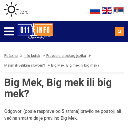
32 ℃
Početna
Info kutak
Pravopis srpskog jezika
Malim ili velikim slovom?
Big Mek, Big mek ili big mek?
Big Mek, Big mek ili big
mek?
Odgovor: (posle rasprave od 5 strana) pravilo ne postoji, ali
većina smatra da je pravilno Big Mek.