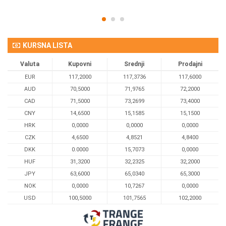
KURSNA LISTA
Valuta
Kupovni
Srednji
Prodajni
EUR
117,2000
117,3736
117,6000
AUD
70,5000
71,9765
72,2000
CAD
71,5000
73,2699
73,4000
CNY
14,6500
15,1585
15,1500
HRK
0,0000
0,0000
0,0000
CZK
4,6500
4,8521
4,8400
DKK
0.0000
15,7073
0,0000
HUF
31,3200
32,2325
32,2000
JPY
63,6000
65,0340
65,3000
NOK
0,0000
10,7267
0,0000
USD
100,5000
101,7565
102,2000