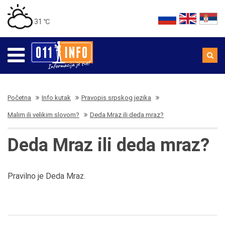
31 ℃
Početna
Info kutak
Pravopis srpskog jezika
Malim ili velikim slovom?
Deda Mraz ili deda mraz?
Deda Mraz ili deda mraz?
Pravilno je Deda Mraz.