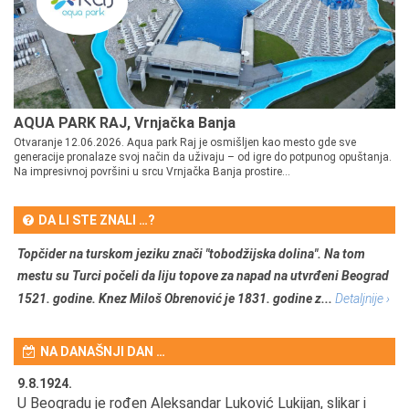
AQUA PARK RAJ, Vrnjačka Banja
Otvaranje 12.06.2026. Aqua park Raj je osmišljen kao mesto gde sve
generacije pronalaze svoj način da uživaju – od igre do potpunog opuštanja.
Na impresivnoj površini u srcu Vrnjačka Banja prostire...
DA LI STE ZNALI …?
Topčider na turskom jeziku znači "tobodžijska dolina". Na tom
mestu su Turci počeli da liju topove za napad na utvrđeni Beograd
1521. godine. Knez Miloš Obrenović je 1831. godine z...
Detaljnije ›
NA DANAŠNJI DAN …
9.8.1924.
9.
U Beogradu je rođen Aleksandar Luković Lukijan, slikar i
Pr