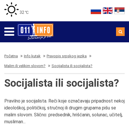
32 ℃
Početna
Info kutak
Pravopis srpskog jezika
Malim ili velikim slovom?
Socijalista ili socijalista?
Socijalista ili socijalista?
Pravilno je socijalista. Reči koje označavaju pripadnost nekoj
ideološkoj, političkoj, stručnoj ili drugim grupama pišu se
malim slovom. Slično: predsednik, hrišćanin, solunac, učitelj,
musliman...