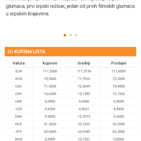
u
glumaca, prvi srpski režiser, jedan od prvih filmskih glumaca
u srpskim krajevima.
KURSNA LISTA
Valuta
Kupovni
Srednji
Prodajni
EUR
117,2000
117,3736
117,6000
AUD
70,5000
71,9765
72,2000
CAD
71,5000
73,2699
73,4000
CNY
14,6500
15,1585
15,1500
HRK
0,0000
0,0000
0,0000
CZK
4,6500
4,8521
4,8400
DKK
0.0000
15,7073
0,0000
HUF
31,3200
32,2325
32,2000
JPY
63,6000
65,0340
65,3000
NOK
0,0000
10,7267
0,0000