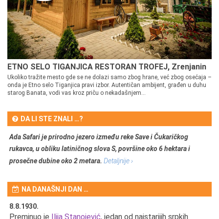
ETNO SELO TIGANJICA RESTORAN TROFEJ, Zrenjanin
Ukoliko tražite mesto gde se ne dolazi samo zbog hrane, već zbog osećaja –
onda je Etno selo Tiganjica pravi izbor. Autentičan ambijent, građen u duhu
starog Banata, vodi vas kroz priču o nekadašnjem...
DA LI STE ZNALI …?
Ada Safari je prirodno jezero između reke Save i Čukaričkog
rukavca, u obliku latiničnog slova S, površine oko 6 hektara i
prosečne dubine oko 2 metara.
Detaljnije ›
NA DANAŠNJI DAN …
8.8.1930.
8.
Preminuo je
Ilija Stanojević
, jedan od najstarijih srpkih
U 