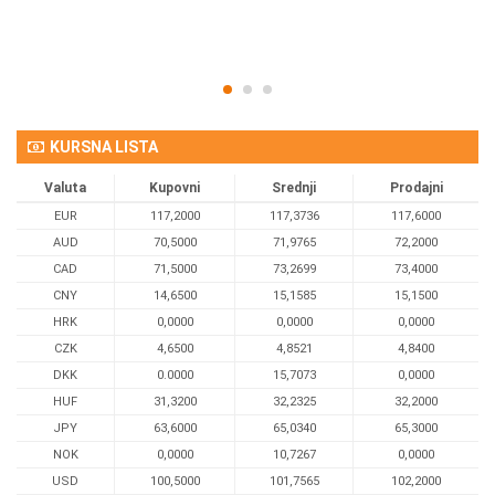
KURSNA LISTA
Valuta
Kupovni
Srednji
Prodajni
EUR
117,2000
117,3736
117,6000
AUD
70,5000
71,9765
72,2000
CAD
71,5000
73,2699
73,4000
CNY
14,6500
15,1585
15,1500
HRK
0,0000
0,0000
0,0000
CZK
4,6500
4,8521
4,8400
DKK
0.0000
15,7073
0,0000
HUF
31,3200
32,2325
32,2000
JPY
63,6000
65,0340
65,3000
NOK
0,0000
10,7267
0,0000
USD
100,5000
101,7565
102,2000