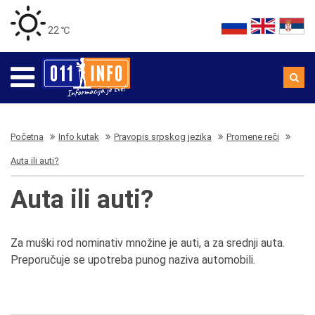
22 ℃
Početna
Info kutak
Pravopis srpskog jezika
Promene reči
Auta ili auti?
Auta ili auti?
Za muški rod nominativ množine je auti, a za srednji auta.
Preporučuje se upotreba punog naziva automobili.