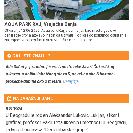
AQUA PARK RAJ, Vrnjačka Banja
Otvaranje 12.06.2026. Aqua park Raj je osmišljen kao mesto gde sve
generacije pronalaze svoj način da uživaju – od igre do potpunog opuštanja.
Na impresivnoj površini u srcu Vrnjačka Banja prostire...
DA LI STE ZNALI …?
Ada Safari je prirodno jezero između reke Save i Čukaričkog
rukavca, u obliku latiničnog slova S, površine oko 6 hektara i
prosečne dubine oko 2 metara.
Detaljnije ›
NA DANAŠNJI DAN …
9.8.1924.
9.
U Beogradu je rođen Aleksandar Luković Lukijan, slikar i
Pr
grafičar, profesor Fakulteta likovnih umetnosti u Beogradu,
JA
d
jedan od osnivača "Decembarske grupe".