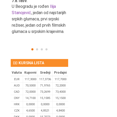
7.8.1859.
7.8.1855.
tić,
U Beogradu je rođen
Ilija
U Beogradu je rođen Svetis
Stanojević
, jedan od najstarijih
Dinulović, pozorišni glumac 
srpkih glumaca, prvi srpski
reditelj.
režiser, jedan od prvih filmskih
glumaca u srpskim krajevima.
KURSNA LISTA
Valuta
Kupovni
Srednji
Prodajni
EUR
117,3000
117,3736
117,7000
AUD
70,5000
71,9765
72,2000
CAD
72,0000
73,2699
73,4000
CNY
14,7100
15,1585
15,1500
HRK
0,0000
0,0000
0,0000
CZK
4,6500
4,8521
4,8400
DKK
0.0000
15,7073
0,0000