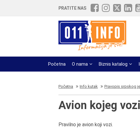
PRATITE NAS
Početna
O nama
Biznis katalog
Početna
Info kutak
Pravopis srpskog j
Avion kojeg vozi 
Pravilno je avion koji vozi.