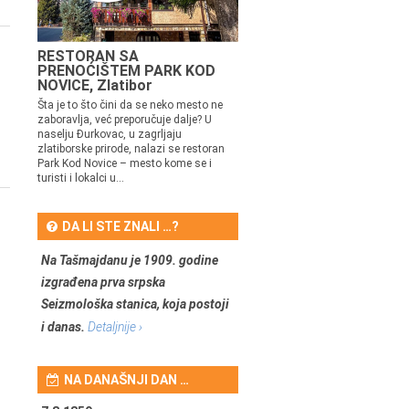
RESTORAN SA
PRENOĆIŠTEM PARK KOD
NOVICE, Zlatibor
Šta je to što čini da se neko mesto ne
zaboravlja, već preporučuje dalje? U
naselju Đurkovac, u zagrljaju
zlatiborske prirode, nalazi se restoran
Park Kod Novice – mesto kome se i
turisti i lokalci u...
DA LI STE ZNALI …?
Na Tašmajdanu je 1909. godine
izgrađena prva srpska
Seizmološka stanica, koja postoji
i danas.
Detaljnije ›
NA DANAŠNJI DAN …