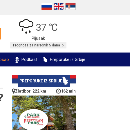
37 ℃
Pljusak
Prognoza za narednih 5 dana
posao
Podkast
Preporuke iz Srbije
PREPORUKE IZ SRBIJE
Zlatibor, 222 km
162 min
?