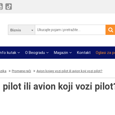
Biznis
Info kutak
O Beogradu
Magazin
Kontakt
Oglasi za 
ezika
Promene reči
Avion kojeg vozi pilot ili avion koji vozi pilot?
pilot ili avion koji vozi pilot