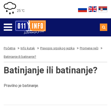
25 ℃
Početna
Info kutak
Pravopis srpskog jezika
Promene reči
Batinjanje ili batinanje?
Batinjanje ili batinanje?
Pravilno je batinanje.