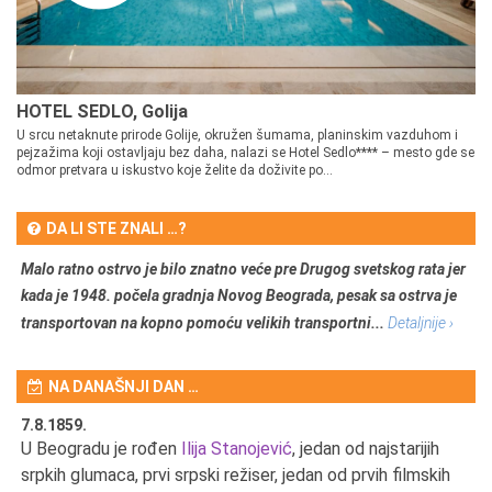
HOTEL SEDLO, Golija
U srcu netaknute prirode Golije, okružen šumama, planinskim vazduhom i
pejzažima koji ostavljaju bez daha, nalazi se Hotel Sedlo**** – mesto gde se
odmor pretvara u iskustvo koje želite da doživite po...
DA LI STE ZNALI …?
Malo ratno ostrvo je bilo znatno veće pre Drugog svetskog rata jer
kada je 1948. počela gradnja Novog Beograda, pesak sa ostrva je
transportovan na kopno pomoću velikih transportni...
Detaljnije ›
NA DANAŠNJI DAN …
7.8.1859.
7.
U Beogradu je rođen
Ilija Stanojević
, jedan od najstarijih
U 
srpkih glumaca, prvi srpski režiser, jedan od prvih filmskih
red