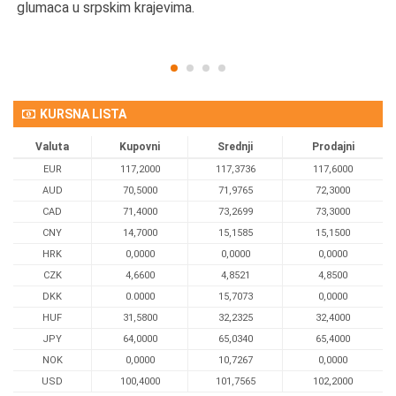
glumaca u srpskim krajevima.
KURSNA LISTA
Valuta
Kupovni
Srednji
Prodajni
EUR
117,2000
117,3736
117,6000
AUD
70,5000
71,9765
72,3000
CAD
71,4000
73,2699
73,3000
CNY
14,7000
15,1585
15,1500
HRK
0,0000
0,0000
0,0000
CZK
4,6600
4,8521
4,8500
DKK
0.0000
15,7073
0,0000
HUF
31,5800
32,2325
32,4000
JPY
64,0000
65,0340
65,4000
NOK
0,0000
10,7267
0,0000
USD
100,4000
101,7565
102,2000