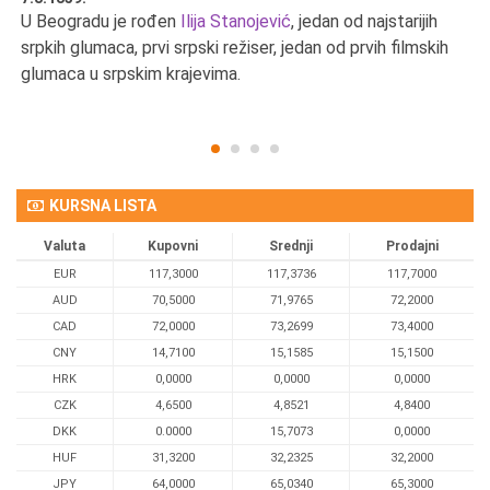
U Beogradu je rođen
Ilija Stanojević
, jedan od najstarijih
U 
srpkih glumaca, prvi srpski režiser, jedan od prvih filmskih
red
glumaca u srpskim krajevima.
KURSNA LISTA
Valuta
Kupovni
Srednji
Prodajni
EUR
117,3000
117,3736
117,7000
AUD
70,5000
71,9765
72,2000
CAD
72,0000
73,2699
73,4000
CNY
14,7100
15,1585
15,1500
HRK
0,0000
0,0000
0,0000
CZK
4,6500
4,8521
4,8400
DKK
0.0000
15,7073
0,0000
HUF
31,3200
32,2325
32,2000
JPY
64,0000
65,0340
65,3000