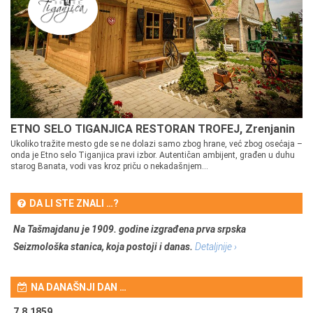
ETNO SELO TIGANJICA RESTORAN TROFEJ, Zrenjanin
Ukoliko tražite mesto gde se ne dolazi samo zbog hrane, već zbog osećaja –
onda je Etno selo Tiganjica pravi izbor. Autentičan ambijent, građen u duhu
starog Banata, vodi vas kroz priču o nekadašnjem...
DA LI STE ZNALI …?
Na Tašmajdanu je 1909. godine izgrađena prva srpska
Seizmološka stanica, koja postoji i danas.
Detaljnije ›
NA DANAŠNJI DAN …
7.8.1859.
7.