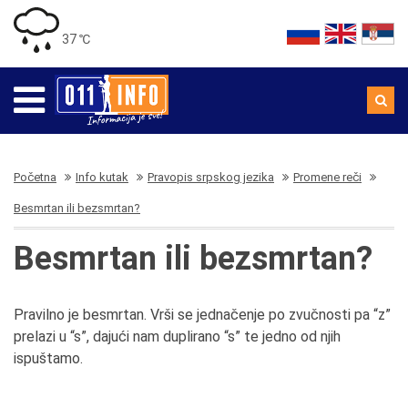
37 ℃
Početna
Info kutak
Pravopis srpskog jezika
Promene reči
Besmrtan ili bezsmrtan?
Besmrtan ili bezsmrtan?
Pravilno je besmrtan. Vrši se jednačenje po zvučnosti pa “z”
prelazi u “s”, dajući nam duplirano “s” te jedno od njih
ispuštamo.