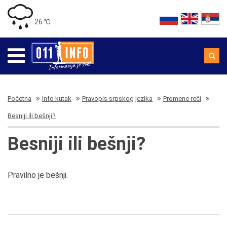
26 ℃
Početna
Info kutak
Pravopis srpskog jezika
Promene reči
Besniji ili bešnji?
Besniji ili bešnji?
Pravilno je bešnji.