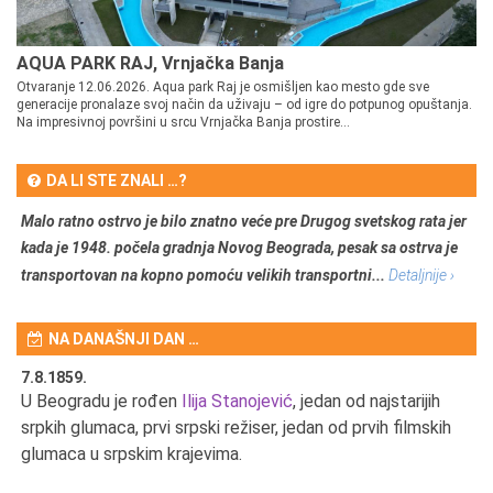
AQUA PARK RAJ, Vrnjačka Banja
Otvaranje 12.06.2026. Aqua park Raj je osmišljen kao mesto gde sve
generacije pronalaze svoj način da uživaju – od igre do potpunog opuštanja.
Na impresivnoj površini u srcu Vrnjačka Banja prostire...
DA LI STE ZNALI …?
Malo ratno ostrvo je bilo znatno veće pre Drugog svetskog rata jer
kada je 1948. počela gradnja Novog Beograda, pesak sa ostrva je
transportovan na kopno pomoću velikih transportni...
Detaljnije ›
NA DANAŠNJI DAN …
7.8.1859.
7.
U Beogradu je rođen
Ilija Stanojević
, jedan od najstarijih
U 
srpkih glumaca, prvi srpski režiser, jedan od prvih filmskih
red
glumaca u srpskim krajevima.