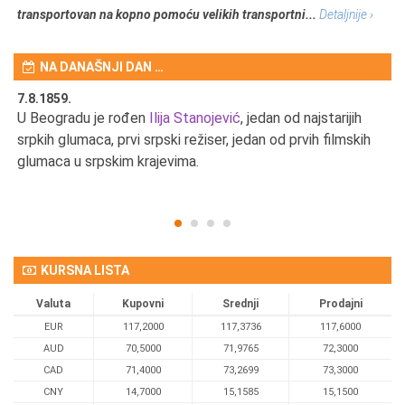
transportovan na kopno pomoću velikih transportni...
Detaljnije ›
NA DANAŠNJI DAN …
7.8.1859.
7.
U Beogradu je rođen
Ilija Stanojević
, jedan od najstarijih
U 
srpkih glumaca, prvi srpski režiser, jedan od prvih filmskih
red
glumaca u srpskim krajevima.
KURSNA LISTA
Valuta
Kupovni
Srednji
Prodajni
EUR
117,2000
117,3736
117,6000
AUD
70,5000
71,9765
72,3000
CAD
71,4000
73,2699
73,3000
CNY
14,7000
15,1585
15,1500