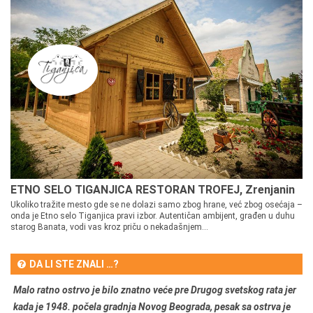
ETNO SELO TIGANJICA RESTORAN TROFEJ, Zrenjanin
Ukoliko tražite mesto gde se ne dolazi samo zbog hrane, već zbog osećaja –
onda je Etno selo Tiganjica pravi izbor. Autentičan ambijent, građen u duhu
starog Banata, vodi vas kroz priču o nekadašnjem...
DA LI STE ZNALI …?
Malo ratno ostrvo je bilo znatno veće pre Drugog svetskog rata jer
kada je 1948. počela gradnja Novog Beograda, pesak sa ostrva je