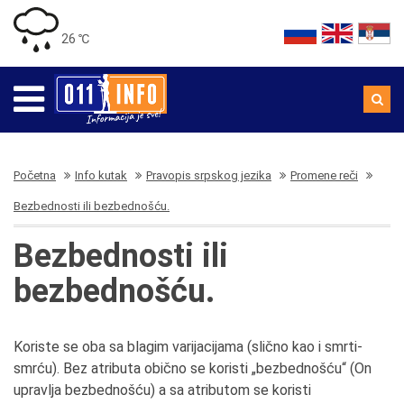
26 ℃
Početna
Info kutak
Pravopis srpskog jezika
Promene reči
Bezbednosti ili bezbednošću.
Bezbednosti ili
bezbednošću.
Koriste se oba sa blagim varijacijama (slično kao i smrti-
smrću). Bez atributa obično se koristi „bezbednošću“ (On
upravlja bezbednošću) a sa atributom se koristi