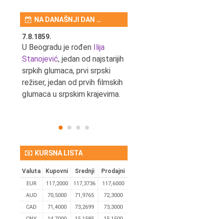
NA DANAŠNJI DAN …
7.8.1859.
7.8.1855.
tić,
U Beogradu je rođen
Ilija
U Beogradu je rođen Svetis
Stanojević
, jedan od najstarijih
Dinulović, pozorišni glumac 
srpkih glumaca, prvi srpski
reditelj.
režiser, jedan od prvih filmskih
glumaca u srpskim krajevima.
KURSNA LISTA
Valuta
Kupovni
Srednji
Prodajni
EUR
117,2000
117,3736
117,6000
AUD
70,5000
71,9765
72,3000
CAD
71,4000
73,2699
73,3000
CNY
14,7000
15,1585
15,1500