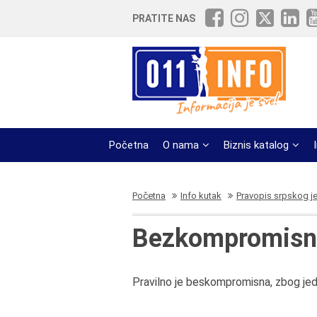
PRATITE NAS
Početna
O nama
Biznis katalog
Početna
Info kutak
Pravopis srpskog j
Bezkompromisna
Pravilno je beskompromisna, zbog jed