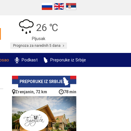
26 ℃
Pljusak
Prognoza za narednih 5 dana
posao
Podkast
Preporuke iz Srbije
PREPORUKE IZ SRBIJE
Zrenjanin, 72 km
78 min