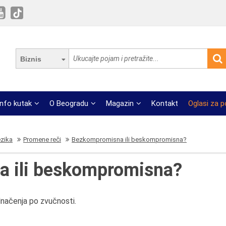
Biznis
Info kutak
O Beogradu
Magazin
Kontakt
Oglasi za 
ezika
Promene reči
Bezkompromisna ili beskompromisna?
 ili beskompromisna?
načenja po zvučnosti.