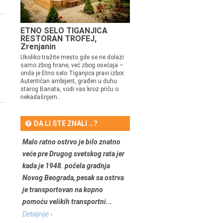
ETNO SELO TIGANJICA
RESTORAN TROFEJ,
Zrenjanin
Ukoliko tražite mesto gde se ne dolazi
samo zbog hrane, već zbog osećaja –
onda je Etno selo Tiganjica pravi izbor.
Autentičan ambijent, građen u duhu
starog Banata, vodi vas kroz priču o
nekadašnjem...
DA LI STE ZNALI …?
Malo ratno ostrvo je bilo znatno
veće pre Drugog svetskog rata jer
kada je 1948. počela gradnja
Novog Beograda, pesak sa ostrva
je transportovan na kopno
pomoću velikih transportni...
Detaljnije ›