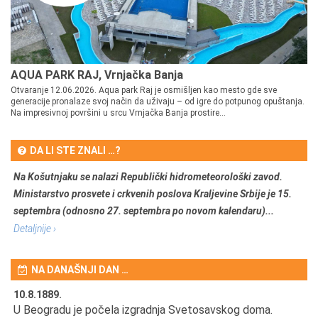
AQUA PARK RAJ, Vrnjačka Banja
Otvaranje 12.06.2026. Aqua park Raj je osmišljen kao mesto gde sve
generacije pronalaze svoj način da uživaju – od igre do potpunog opuštanja.
Na impresivnoj površini u srcu Vrnjačka Banja prostire...
DA LI STE ZNALI …?
Na Košutnjaku se nalazi Republički hidrometeorološki zavod.
Ministarstvo prosvete i crkvenih poslova Kraljevine Srbije je 15.
septembra (odnosno 27. septembra po novom kalendaru)...
Detaljnije ›
NA DANAŠNJI DAN …
10.8.1889.
10
U Beogradu je počela izgradnja Svetosavskog doma.
Ut