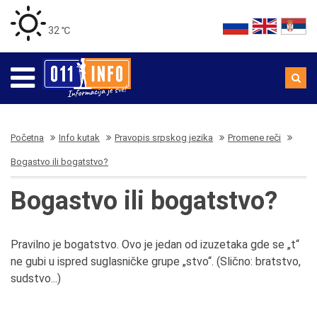
32 ℃
Početna
Info kutak
Pravopis srpskog jezika
Promene reči
Bogastvo ili bogatstvo?
Bogastvo ili bogatstvo?
Pravilno je bogatstvo. Ovo je jedan od izuzetaka gde se „t“
ne gubi u ispred suglasničke grupe „stvo“. (Slično: bratstvo,
sudstvo...)