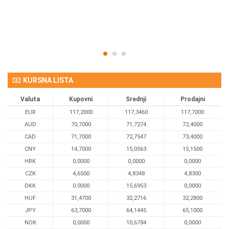
Om
KURSNA LISTA
Valuta
Kupovni
Srednji
Prodajni
EUR
117,2000
117,3460
117,7000
AUD
70,7000
71,7274
72,4000
CAD
71,7000
72,7547
73,4000
CNY
14,7000
15,0563
15,1500
HRK
0,0000
0,0000
0,0000
CZK
4,6500
4,8348
4,8300
DKK
0.0000
15,6953
0,0000
HUF
31,4700
32,2716
32,2800
JPY
63,7000
64,1445
65,1000
NOK
0,0000
10,6784
0,0000