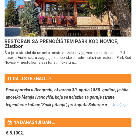
RESTORAN SA PRENOĆIŠTEM PARK KOD NOVICE,
Zlatibor
Šta je to što čini da se neko mesto ne zaboravlja, već preporučuje dalje? U
naselju Đurkovac, u zagrljaju zlatiborske prirode, nalazi se restoran Park Kod
Novice – mesto kome se i turisti i lokalci u...
DA LI STE ZNALI …?
Prva apoteka u Beogradu, otvorena 30. aprila 1830. godine, je bila
apoteka Mateja Ivanovića, koja se nalazila sa gornje strane
legendarne kafane "Znak pitanja", prekoputa Saborne c...
Detaljnije ›
NA DANAŠNJI DAN …
6.8.1902.
6.