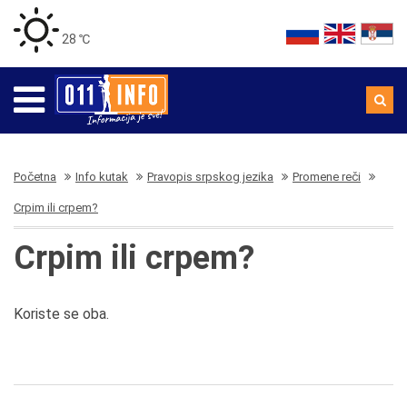
28 ℃
Početna
Info kutak
Pravopis srpskog jezika
Promene reči
Crpim ili crpem?
Crpim ili crpem?
Koriste se oba.