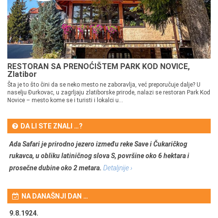
RESTORAN SA PRENOĆIŠTEM PARK KOD NOVICE,
Zlatibor
Šta je to što čini da se neko mesto ne zaboravlja, već preporučuje dalje? U
naselju Đurkovac, u zagrljaju zlatiborske prirode, nalazi se restoran Park Kod
Novice – mesto kome se i turisti i lokalci u...
DA LI STE ZNALI …?
Ada Safari je prirodno jezero između reke Save i Čukaričkog
rukavca, u obliku latiničnog slova S, površine oko 6 hektara i
prosečne dubine oko 2 metara.
Detaljnije ›
NA DANAŠNJI DAN …
9.8.1924.
9.