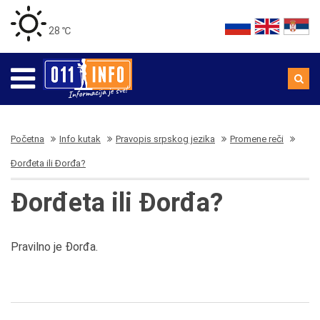
28 ℃
Početna
Info kutak
Pravopis srpskog jezika
Promene reči
Đorđeta ili Đorđa?
Đorđeta ili Đorđa?
Pravilno je Đorđa.