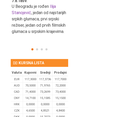
7.8.1859.
7.8.1855.
tić,
U Beogradu je rođen
Ilija
U Beogradu je rođen Svetis
Stanojević
, jedan od najstarijih
Dinulović, pozorišni glumac 
srpkih glumaca, prvi srpski
reditelj.
režiser, jedan od prvih filmskih
glumaca u srpskim krajevima.
KURSNA LISTA
Valuta
Kupovni
Srednji
Prodajni
EUR
117,3000
117,3736
117,7000
AUD
70,5000
71,9765
72,2000
CAD
71,4000
73,2699
73,4000
CNY
14,7100
15,1585
15,1500
HRK
0,0000
0,0000
0,0000
CZK
4,6500
4,8521
4,8400
DKK
0.0000
15,7073
0,0000