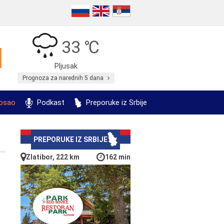
33 ℃
Pljusak
Prognoza za narednih 5 dana
posao
Podkast
Preporuke iz Srbije
PREPORUKE IZ SRBIJE
Zlatibor, 222 km
162 min