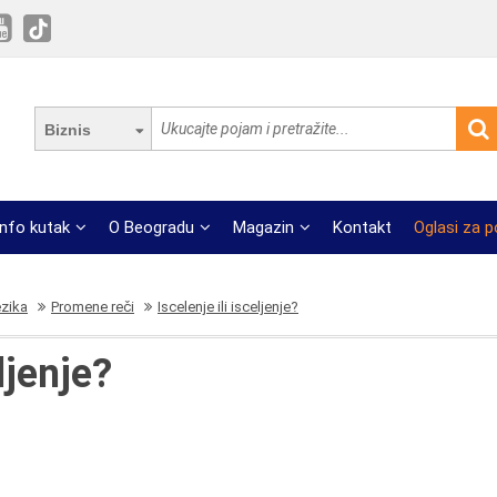
Biznis
Info kutak
O Beogradu
Magazin
Kontakt
Oglasi za 
ezika
Promene reči
Iscelenje ili isceljenje?
ljenje?