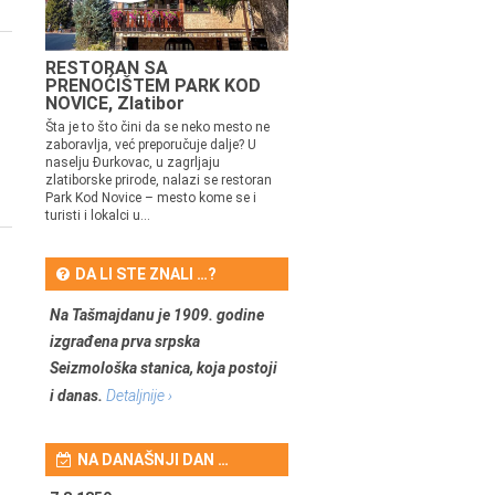
RESTORAN SA
PRENOĆIŠTEM PARK KOD
NOVICE, Zlatibor
Šta je to što čini da se neko mesto ne
zaboravlja, već preporučuje dalje? U
naselju Đurkovac, u zagrljaju
zlatiborske prirode, nalazi se restoran
Park Kod Novice – mesto kome se i
turisti i lokalci u...
DA LI STE ZNALI …?
Na Tašmajdanu je 1909. godine
izgrađena prva srpska
Seizmološka stanica, koja postoji
i danas.
Detaljnije ›
NA DANAŠNJI DAN …