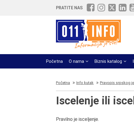
PRATITE NAS
Početna
O nama
Biznis katalog
Početna
Info kutak
Pravopis srpskog j
Iscelenje ili isce
Pravilno je isceljenje.