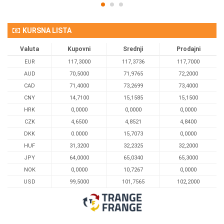
KURSNA LISTA
Valuta
Kupovni
Srednji
Prodajni
EUR
117,3000
117,3736
117,7000
AUD
70,5000
71,9765
72,2000
CAD
71,4000
73,2699
73,4000
CNY
14,7100
15,1585
15,1500
HRK
0,0000
0,0000
0,0000
CZK
4,6500
4,8521
4,8400
DKK
0.0000
15,7073
0,0000
HUF
31,3200
32,2325
32,2000
JPY
64,0000
65,0340
65,3000
NOK
0,0000
10,7267
0,0000
USD
99,5000
101,7565
102,2000