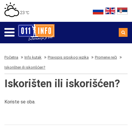
23 ℃
Početna
Info kutak
Pravopis srpskog jezika
Promene reči
Iskorišten ili iskorišćen?
Iskorišten ili iskorišćen?
Koriste se oba.