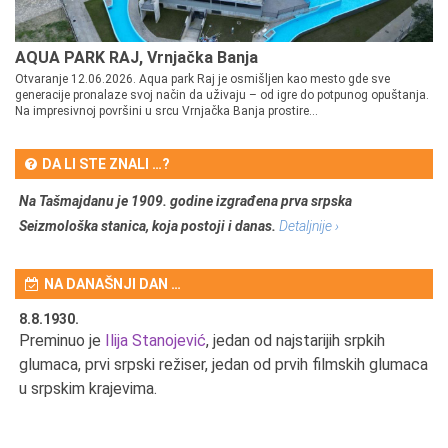
AQUA PARK RAJ, Vrnjačka Banja
Otvaranje 12.06.2026. Aqua park Raj je osmišljen kao mesto gde sve
generacije pronalaze svoj način da uživaju – od igre do potpunog opuštanja.
Na impresivnoj površini u srcu Vrnjačka Banja prostire...
DA LI STE ZNALI …?
Na Tašmajdanu je 1909. godine izgrađena prva srpska
Seizmološka stanica, koja postoji i danas.
Detaljnije ›
NA DANAŠNJI DAN …
8.8.1930.
8.
Preminuo je
Ilija Stanojević
, jedan od najstarijih srpkih
U 
u
glumaca, prvi srpski režiser, jedan od prvih filmskih glumaca
u srpskim krajevima.