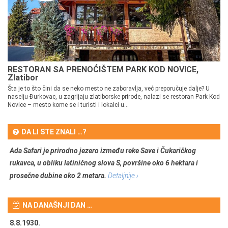
RESTORAN SA PRENOĆIŠTEM PARK KOD NOVICE,
Zlatibor
Šta je to što čini da se neko mesto ne zaboravlja, već preporučuje dalje? U
naselju Đurkovac, u zagrljaju zlatiborske prirode, nalazi se restoran Park Kod
Novice – mesto kome se i turisti i lokalci u...
DA LI STE ZNALI …?
Ada Safari je prirodno jezero između reke Save i Čukaričkog
rukavca, u obliku latiničnog slova S, površine oko 6 hektara i
prosečne dubine oko 2 metara.
Detaljnije ›
NA DANAŠNJI DAN …
8.8.1930.
8.