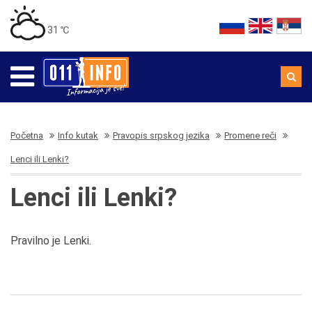
31 ℃
Početna
Info kutak
Pravopis srpskog jezika
Promene reči
Lenci ili Lenki?
Lenci ili Lenki?
Pravilno je Lenki.