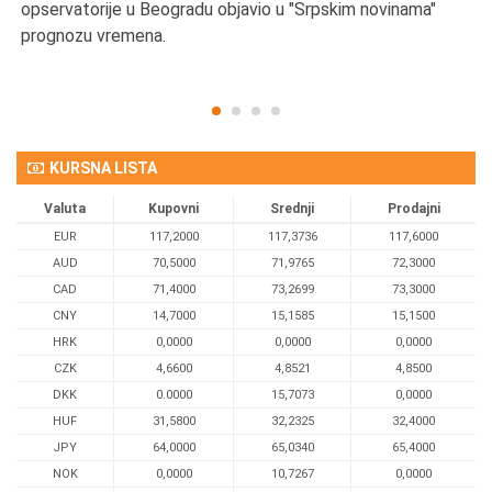
opservatorije u Beogradu objavio u "Srpskim novinama"
prognozu vremena.
KURSNA LISTA
Valuta
Kupovni
Srednji
Prodajni
EUR
117,2000
117,3736
117,6000
AUD
70,5000
71,9765
72,3000
CAD
71,4000
73,2699
73,3000
CNY
14,7000
15,1585
15,1500
HRK
0,0000
0,0000
0,0000
CZK
4,6600
4,8521
4,8500
DKK
0.0000
15,7073
0,0000
HUF
31,5800
32,2325
32,4000
JPY
64,0000
65,0340
65,4000
NOK
0,0000
10,7267
0,0000