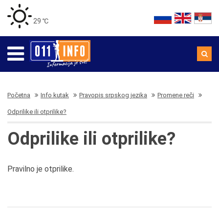
29 ℃
Početna
Info kutak
Pravopis srpskog jezika
Promene reči
Odprilike ili otprilike?
Odprilike ili otprilike?
Pravilno je otprilike.