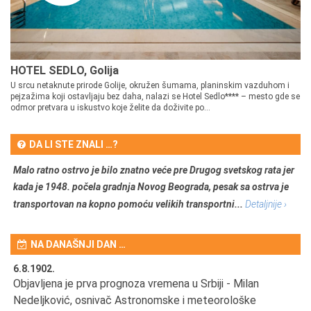
HOTEL SEDLO, Golija
U srcu netaknute prirode Golije, okružen šumama, planinskim vazduhom i
pejzažima koji ostavljaju bez daha, nalazi se Hotel Sedlo**** – mesto gde se
odmor pretvara u iskustvo koje želite da doživite po...
DA LI STE ZNALI …?
Malo ratno ostrvo je bilo znatno veće pre Drugog svetskog rata jer
kada je 1948. počela gradnja Novog Beograda, pesak sa ostrva je
transportovan na kopno pomoću velikih transportni...
Detaljnije ›
NA DANAŠNJI DAN …
6.8.1902.
6.
Objavljena je prva prognoza vremena u Srbiji - Milan
Od
Nedeljković, osnivač Astronomske i meteorološke
SA