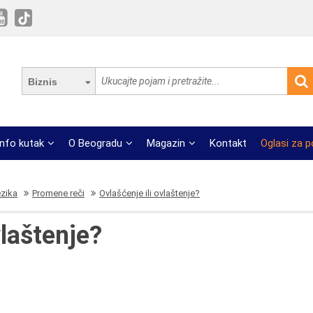
Biznis
Info kutak
O Beogradu
Magazin
Kontakt
Oglasi za 
ezika
Promene reči
Ovlašćenje ili ovlaštenje?
vlaštenje?