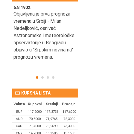
6.8.1902.
6.8.2004.
nović,
Objavljena je prva prognoza
Odigrana je košarkaška
vremena u Srbiji - Milan
prijateljska utakmica izmeđ
ena
Nedeljković, osnivač
SCG i SAD u Beogradskoj
Astronomske i meteorološke
Areni.
opservatorije u Beogradu
objavio u "Srpskim novinama"
prognozu vremena.
KURSNA LISTA
Valuta
Kupovni
Srednji
Prodajni
EUR
117,2000
117,3736
117,6000
AUD
70,5000
71,9765
72,3000
CAD
71,4000
73,2699
73,3000
CNY
14,7000
15,1585
15,1500