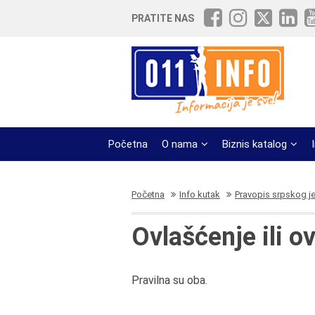
PRATITE NAS
Početna
O nama
Biznis katalog
Početna
Info kutak
Pravopis srpskog j
Ovlašćenje ili o
Pravilna su oba.