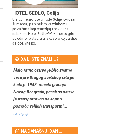
HOTEL SEDLO, Golija
U srcu netaknute prirode Golije, okružen
šumama, planinskim vazduhom i
pejzažima koji ostavljaju bez daha,
nalazi se Hotel Sedlo**** – mesto gde
se odmor pretvara u iskustvo koje želite
da doživite po...
DA LI STE ZNALI …?
Malo ratno ostrvo je bilo znatno
veće pre Drugog svetskog rata jer
kada je 1948. počela gradnja
Novog Beograda, pesak sa ostrva
je transportovan na kopno
pomoću velikih transportni...
Detaljnije ›
NA DANAŠNJI DAN …