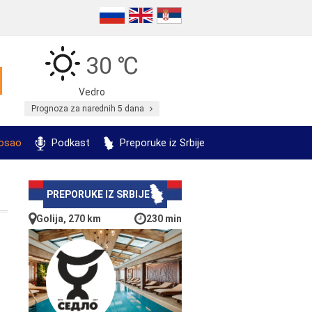
30 ℃
Vedro
Prognoza za narednih 5 dana
posao
Podkast
Preporuke iz Srbije
PREPORUKE IZ SRBIJE
Golija, 270 km
230 min