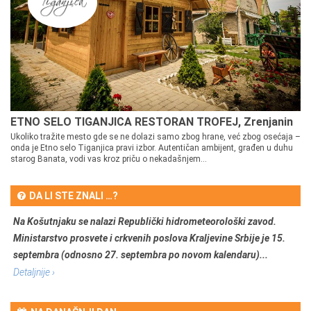
ETNO SELO TIGANJICA RESTORAN TROFEJ, Zrenjanin
Ukoliko tražite mesto gde se ne dolazi samo zbog hrane, već zbog osećaja –
onda je Etno selo Tiganjica pravi izbor. Autentičan ambijent, građen u duhu
starog Banata, vodi vas kroz priču o nekadašnjem...
DA LI STE ZNALI …?
Na Košutnjaku se nalazi Republički hidrometeorološki zavod.
Ministarstvo prosvete i crkvenih poslova Kraljevine Srbije je 15.
septembra (odnosno 27. septembra po novom kalendaru)...
Detaljnije ›