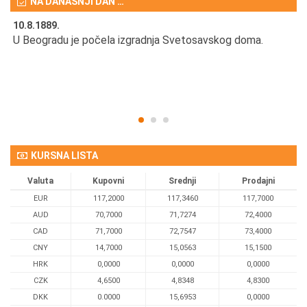
NA DANAŠNJI DAN …
10.8.1889.
10
U Beogradu je počela izgradnja Svetosavskog doma.
Ut
Om
KURSNA LISTA
Valuta
Kupovni
Srednji
Prodajni
EUR
117,2000
117,3460
117,7000
AUD
70,7000
71,7274
72,4000
CAD
71,7000
72,7547
73,4000
CNY
14,7000
15,0563
15,1500
HRK
0,0000
0,0000
0,0000
CZK
4,6500
4,8348
4,8300
DKK
0.0000
15,6953
0,0000