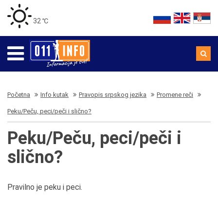
32 ℃
Početna
Info kutak
Pravopis srpskog jezika
Promene reči
Peku/Peču, peci/peči i slično?
Peku/Peču, peci/peči i
slično?
Pravilno je peku i peci.