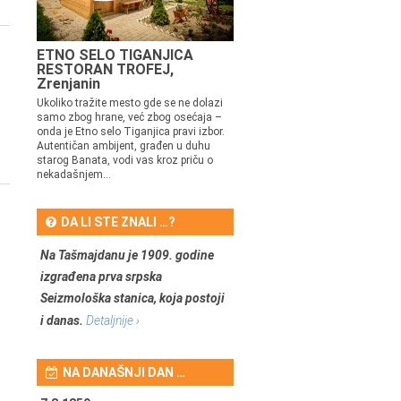
ETNO SELO TIGANJICA
RESTORAN TROFEJ,
Zrenjanin
Ukoliko tražite mesto gde se ne dolazi
samo zbog hrane, već zbog osećaja –
onda je Etno selo Tiganjica pravi izbor.
Autentičan ambijent, građen u duhu
starog Banata, vodi vas kroz priču o
nekadašnjem...
DA LI STE ZNALI …?
Na Tašmajdanu je 1909. godine
izgrađena prva srpska
Seizmološka stanica, koja postoji
i danas.
Detaljnije ›
NA DANAŠNJI DAN …