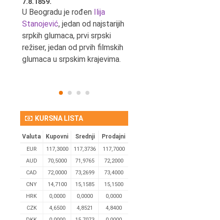
7.8.1859.
7.8.1855.
tić,
U Beogradu je rođen
Ilija
U Beogradu je rođen Svetis
Stanojević
, jedan od najstarijih
Dinulović, pozorišni glumac 
srpkih glumaca, prvi srpski
reditelj.
režiser, jedan od prvih filmskih
glumaca u srpskim krajevima.
KURSNA LISTA
Valuta
Kupovni
Srednji
Prodajni
EUR
117,3000
117,3736
117,7000
AUD
70,5000
71,9765
72,2000
CAD
72,0000
73,2699
73,4000
CNY
14,7100
15,1585
15,1500
HRK
0,0000
0,0000
0,0000
CZK
4,6500
4,8521
4,8400
DKK
0.0000
15,7073
0,0000