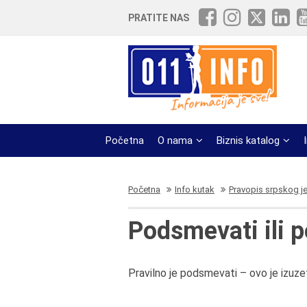
PRATITE NAS
Početna
O nama
Biznis katalog
Početna
Info kutak
Pravopis srpskog j
Podsmevati ili 
Pravilno je podsmevati – ovo je izuze