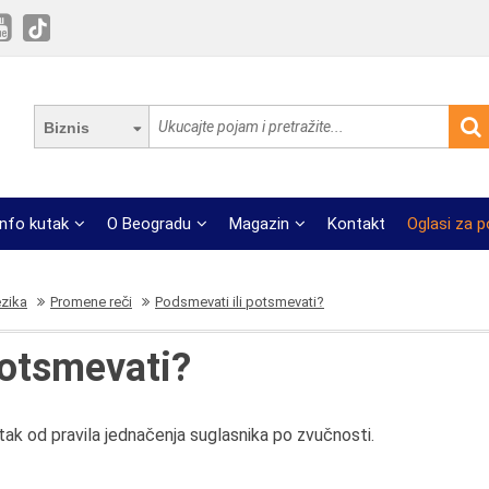
Biznis
Info kutak
O Beogradu
Magazin
Kontakt
Oglasi za 
ezika
Promene reči
Podsmevati ili potsmevati?
potsmevati?
tak od pravila jednačenja suglasnika po zvučnosti.