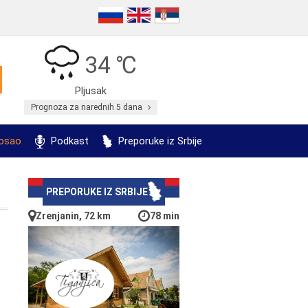
34 ℃
Pljusak
Prognoza za narednih 5 dana
posao
Podkast
Preporuke iz Srbije
PREPORUKE IZ SRBIJE
Zrenjanin, 72 km
78 min