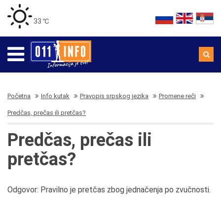
33 ℃
Početna
Info kutak
Pravopis srpskog jezika
Promene reči
Predčas, prečas ili pretčas?
Predčas, prečas ili
pretčas?
Odgovor: Pravilno je pretčas zbog jednačenja po zvučnosti.