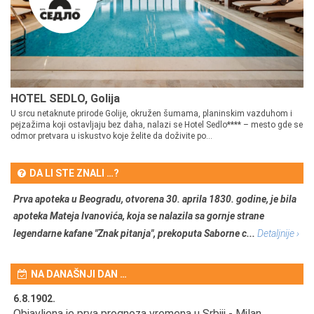
HOTEL SEDLO, Golija
U srcu netaknute prirode Golije, okružen šumama, planinskim vazduhom i
pejzažima koji ostavljaju bez daha, nalazi se Hotel Sedlo**** – mesto gde se
odmor pretvara u iskustvo koje želite da doživite po...
DA LI STE ZNALI …?
Prva apoteka u Beogradu, otvorena 30. aprila 1830. godine, je bila
apoteka Mateja Ivanovića, koja se nalazila sa gornje strane
legendarne kafane "Znak pitanja", prekoputa Saborne c...
Detaljnije ›
NA DANAŠNJI DAN …
6.8.1902.
6.
Objavljena je prva prognoza vremena u Srbiji - Milan
Od